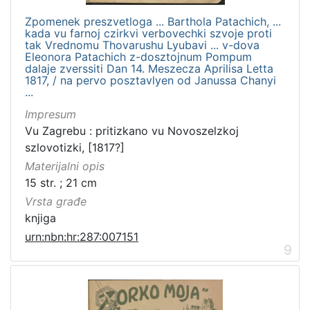
Zpomenek preszvetloga ... Barthola Patachich, ...
kada vu farnoj czirkvi verbovechki szvoje proti
tak Vrednomu Thovarushu Lyubavi ... v-dova
Eleonora Patachich z-dosztojnum Pompum
dalaje zverssiti Dan 14. Meszecza Aprilisa Letta
1817, / na pervo posztavlyen od Janussa Chanyi
...
Impresum
Vu Zagrebu : pritizkano vu Novoszelzkoj
szlovotizki, [1817?]
Materijalni opis
15 str. ; 21 cm
Vrsta građe
knjiga
urn:nbn:hr:287:007151
9