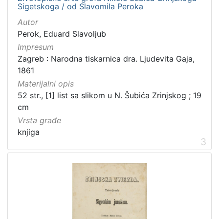
Sigetskoga / od Slavomila Peroka
Autor
Perok, Eduard Slavoljub
[
1
Impresum
]
Zagreb : Narodna tiskarnica dra. Ljudevita Gaja,
Zbirka
1861
Knjige
94
Materijalni opis
52 str., [1] list sa slikom u N. Šubića Zrinjskog ; 19
Sitni tisak
33
cm
Notni zapisi
13
Vrsta građe
Grafička građa
9
knjiga
3
Knjige za djecu i mladež
8
Rukopisi
3
Serijske publikacije
1
[