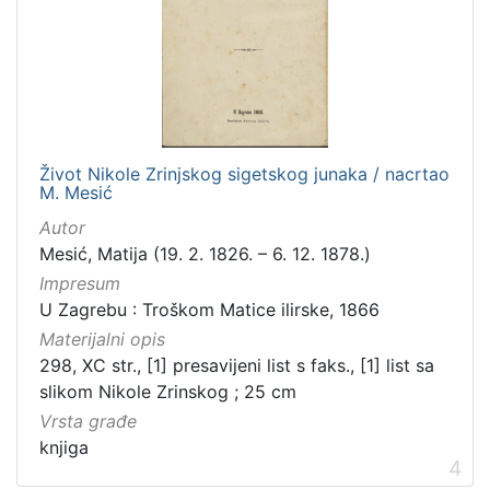
7
]
Život Nikole Zrinjskog sigetskog junaka / nacrtao
M. Mesić
Autor
Mesić, Matija (19. 2. 1826. – 6. 12. 1878.)
Impresum
U Zagrebu : Troškom Matice ilirske, 1866
Materijalni opis
298, XC str., [1] presavijeni list s faks., [1] list sa
slikom Nikole Zrinskog ; 25 cm
Vrsta građe
knjiga
4