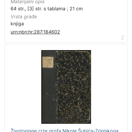
Rječnici
3
Materijalni opis
64 str., [3] str. s tablama ; 21 cm
Vrsta građe
knjiga
[
urn:nbn:hr:287:184602
1
2
8
]
Prava
Javno dobro
2
[
1
]
Vrsta
građe
sitni tisak
2
Životopisne crte grofa Nikole Šubića-Zrinjskoga