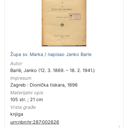
Jezik
hrvatski
130
njemački
5
latinski
5
talijanski
3
španjolski
2
Župa sv. Marka / napisao Janko Barle
mađarski
1
Autor
Barlè, Janko (12. 3. 1869. – 18. 2. 1941.)
Impresum
[
Zagreb : Dionička tiskara, 1896
6
Materijalni opis
]
105 str. ; 21 cm
Mjesto
Vrsta građe
izdanja
knjiga
Zagreb
2
urn:nbn:hr:287:002626
1