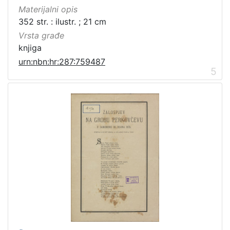
Materijalni opis
352 str. : ilustr. ; 21 cm
Vrsta građe
knjiga
urn:nbn:hr:287:759487
5