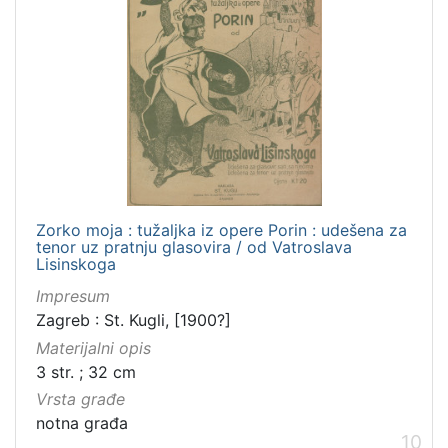
Zorko moja : tužaljka iz opere Porin : udešena za
tenor uz pratnju glasovira / od Vatroslava
Lisinskoga
Impresum
Zagreb : St. Kugli, [1900?]
Materijalni opis
3 str. ; 32 cm
Vrsta građe
notna građa
10