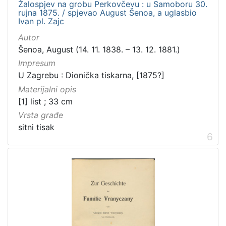
Žalospjev na grobu Perkovčevu : u Samoboru 30.
rujna 1875. / spjevao August Šenoa, a uglasbio
Ivan pl. Zajc
Autor
Šenoa, August (14. 11. 1838. – 13. 12. 1881.)
Impresum
U Zagrebu : Dionička tiskarna, [1875?]
Materijalni opis
[1] list ; 33 cm
Vrsta građe
sitni tisak
6