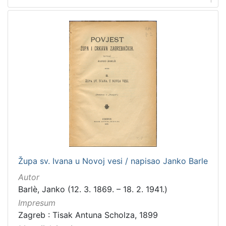
[
1
]
Nakladnička
cjelina
Zagreb na pragu modernog doba
50
Digitalizirana zagrebačka baština
31
Obitelji Šubić, Zrinski i Frankopan
20
Ilirci
17
Knjige za djecu i mladež
7
Župa sv. Ivana u Novoj vesi / napisao Janko Barle
Propisi Gradskog poglavarstva
6
Autor
Gajeva tiskara
6
Barlè, Janko (12. 3. 1869. – 18. 2. 1941.)
Družba "Braća Hrvatskoga Zmaja"
5
Impresum
Sport
4
Zagreb : Tisak Antuna Scholza, 1899