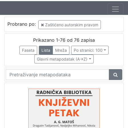
Jezik
Probrano po:
Zaštićeno autorskim pravom
hrvatski
61
Prikazano 1-76 od 76 zapisa
Faseta
Lista
Mreža
Po stranici: 100
[
1
Glavni metapodatak (A->Z)
]
Nakladnička
cjelina
Digitalizirana zagrebačka baština
56
Glasovi Književnog petka
56
Knjige za djecu i mladež
2
Zaprešićki autori online
2