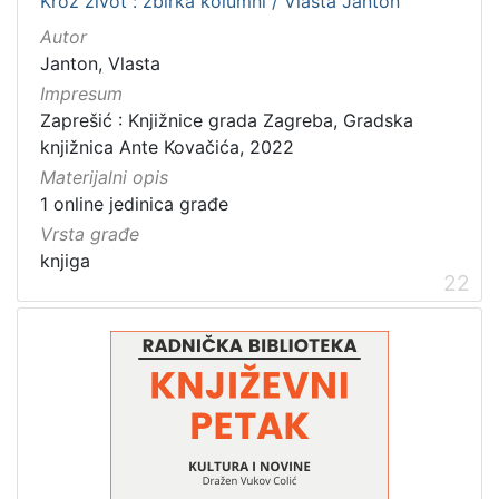
Kroz život : zbirka kolumni / Vlasta Janton
Autor
Janton, Vlasta
Impresum
Zaprešić : Knjižnice grada Zagreba, Gradska
knjižnica Ante Kovačića, 2022
Materijalni opis
1 online jedinica građe
Vrsta građe
knjiga
22