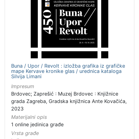
Buna / Upor / Revolt : izložba grafika iz grafičke
mape Kervave kronike glas / urednica kataloga
Silvija Limani
Impresum
Brdovec; Zaprešić : Muzej Brdovec : Knjižnice
grada Zagreba, Gradska knjižnica Ante Kovačića,
2023
Materijalni opis
1 online jedinica građe
Vrsta građe