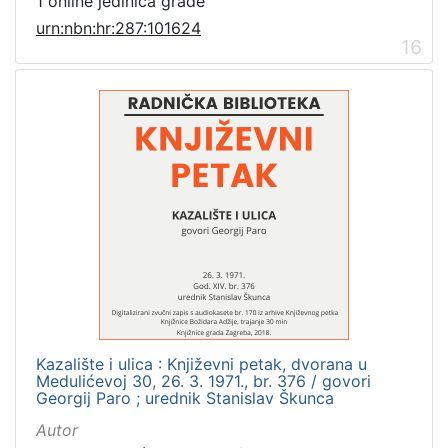
1 online jedinica građe
urn:nbn:hr:287:101624
16
Kazalište i ulica : Književni petak, dvorana u
Medulićevoj 30, 26. 3. 1971., br. 376 / govori
Georgij Paro ; urednik Stanislav Škunca
Autor