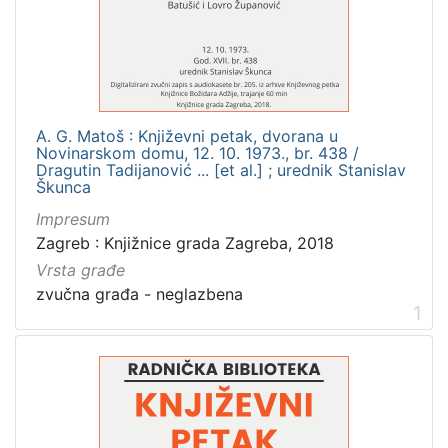
[
4
]
Zbirka
A. G. Matoš : Književni petak, dvorana u
Usmeni izvori
56
Novinarskom domu, 12. 10. 1973., br. 438 /
Knjige za djecu i mladež
2
Dragutin Tadijanović ... [et al.] ; urednik Stanislav
Škunca
Digitalna zbirka Zaprešića
2
Impresum
Knjige
1
Zagreb : Knjižnice grada Zagreba, 2018
Notni zapisi
1
Vrsta građe
zvučna građa - neglazbena
1
[
5
]