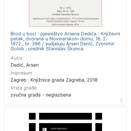
Brod u boci : pjesništvo Arsena Dedića : Književni
petak, dvorana u Novinarskom domu, 18. 2.
1972., br. 396 / sudjeluju Arsen Denić, Zvonimir
Golob ; urednik Stanislav Škunca
Autor
Dedić, Arsen
Impresum
Zagreb : Knjižnice grada Zagreba, 2018
Vrsta građe
zvučna građa - neglazbena
6