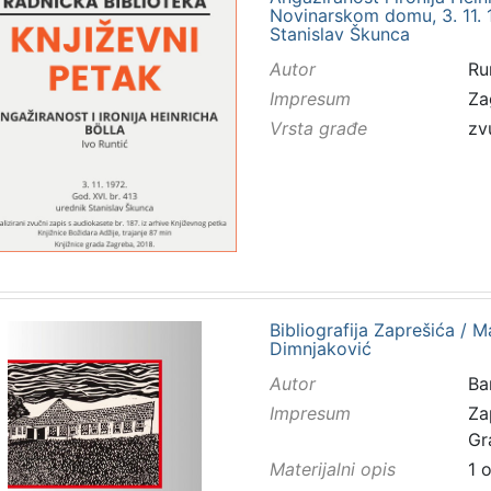
Novinarskom domu, 3. 11. 19
Stanislav Škunca
Autor
Ru
Impresum
Za
Vrsta građe
zv
Bibliografija Zaprešića / Ma
Dimnjaković
Autor
Ba
Impresum
Za
Gr
Materijalni opis
1 