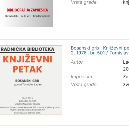
Vrsta građe
kn
Bosanski grb : Književni 
2. 1976., br. 501 / Tomisla
Autor
La
20
Impresum
Za
Vrsta građe
zv