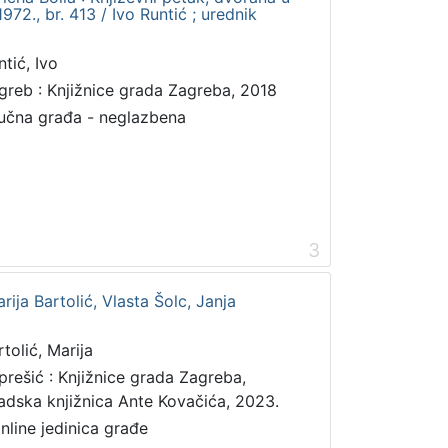
72., br. 413 / Ivo Runtić ; urednik
ntić, Ivo
greb : Knjižnice grada Zagreba, 2018
učna građa - neglazbena
3
rija Bartolić, Vlasta Šolc, Janja
rtolić, Marija
prešić : Knjižnice grada Zagreba,
adska knjižnica Ante Kovačića, 2023.
online jedinica građe