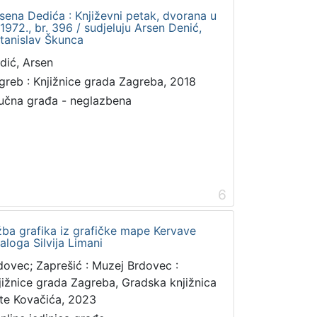
rsena Dedića : Književni petak, dvorana u
972., br. 396 / sudjeluju Arsen Denić,
Stanislav Škunca
dić, Arsen
greb : Knjižnice grada Zagreba, 2018
učna građa - neglazbena
6
ožba grafika iz grafičke mape Kervave
aloga Silvija Limani
dovec; Zaprešić : Muzej Brdovec :
jižnice grada Zagreba, Gradska knjižnica
te Kovačića, 2023