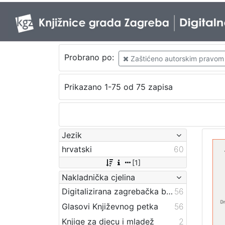
Probrano po:
Zaštićeno autorskim pravom
Prikazano 1-75 od 75 zapisa
Jezik
hrvatski
60
[1]
Nakladnička cjelina
Digitalizirana zagrebačka baština
56
Glasovi Književnog petka
56
Knjige za djecu i mladež
2