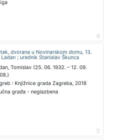
jiga
4
petak, dvorana u Novinarskom domu, 13.
v Ladan ; urednik Stanislav Škunca
dan, Tomislav (25. 06. 1932. – 12. 09.
08.)
greb : Knjižnice grada Zagreba, 2018
učna građa - neglazbena
5