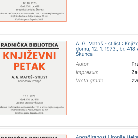
A. G. Matoš - stilist : Kn
domu, 12. 1. 1973., br. 418 
Škunca
Autor
Pr
Impresum
Za
Vrsta građe
zv
Angažiranost i ironija Hein