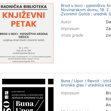
Brod u boci : pjesništvo A
Novinarskom domu, 18. 2. 1
Zvonimir Golob ; urednik 
Autor
De
Impresum
Za
Vrsta građe
zv
Buna / Upor / Revolt : izl
kronike glas / urednica kat
Impresum
Br
Kn
An