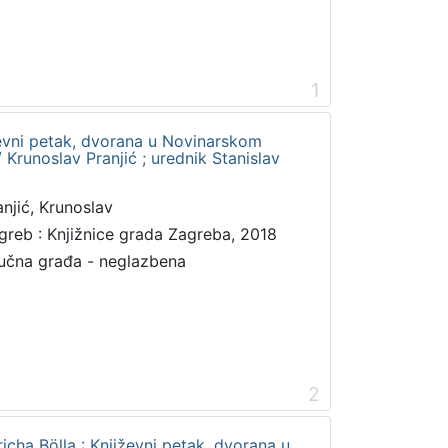
1
jiževni petak, dvorana u Novinarskom
/ Krunoslav Pranjić ; urednik Stanislav
anjić, Krunoslav
greb : Knjižnice grada Zagreba, 2018
učna građa - neglazbena
2
richa Bölla : Književni petak, dvorana u