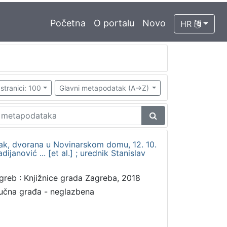
Početna
O portalu
Novo
HR
stranici: 100
Glavni metapodatak (A->Z)
tak, dvorana u Novinarskom domu, 12. 10.
dijanović ... [et al.] ; urednik Stanislav
greb : Knjižnice grada Zagreba, 2018
učna građa - neglazbena