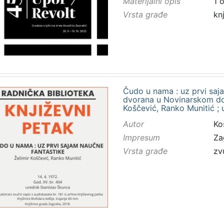
Materijalni opis
1 
Vrsta građe
kn
Čudo u nama : uz prvi saja
dvorana u Novinarskom domu
Koščević, Ranko Munitić ; 
Autor
Ko
Impresum
Za
Vrsta građe
zv