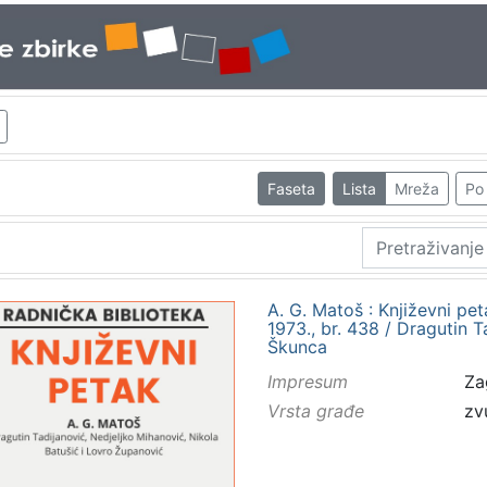
Faseta
Lista
Mreža
Po 
A. G. Matoš : Književni pe
1973., br. 438 / Dragutin Ta
Škunca
Impresum
Za
Vrsta građe
zv