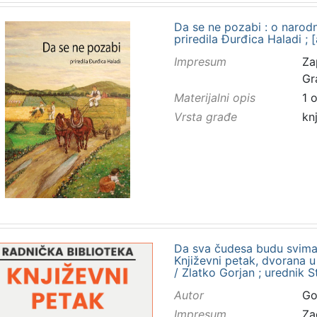
Da se ne pozabi : o narod
priredila Đurđica Haladi ; [
Impresum
Za
Gr
Materijalni opis
1 
Vrsta građe
kn
Da sva čudesa budu svima 
Književni petak, dvorana u
/ Zlatko Gorjan ; urednik 
Autor
Gor
Impresum
Za