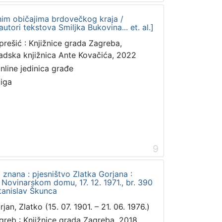
nim običajima brdovečkog kraja /
autori tekstova Smiljka Bukovina... et. al.]
prešić : Knjižnice grada Zagreba,
adska knjižnica Ante Kovačića, 2022
online jedinica građe
jiga
9
znana : pjesništvo Zlatka Gorjana :
 Novinarskom domu, 17. 12. 1971., br. 390
Stanislav Škunca
jan, Zlatko (15. 07. 1901. – 21. 06. 1976.)
greb : Knjižnice grada Zagreba, 2018