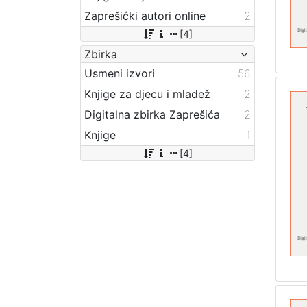
Zaprešićki autori online
2
[4]
Zbirka
Usmeni izvori
56
Knjige za djecu i mladež
2
Digitalna zbirka Zaprešića
2
Knjige
1
[4]