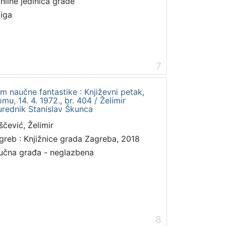
online jedinica građe
jiga
7
m naučne fantastike : Književni petak,
, 14. 4. 1972., br. 404 / Želimir
urednik Stanislav Škunca
ščević, Želimir
greb : Knjižnice grada Zagreba, 2018
učna građa - neglazbena
8