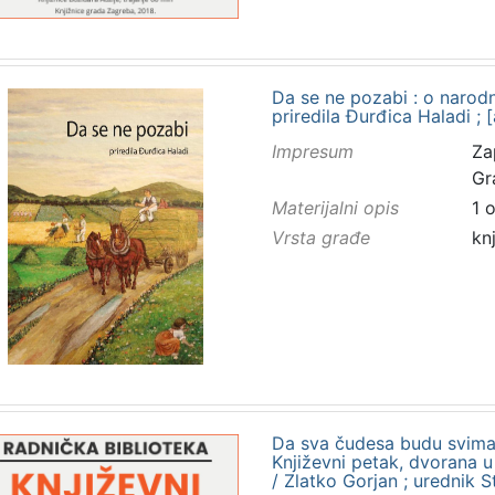
Da se ne pozabi : o narod
priredila Đurđica Haladi ; [
Impresum
Za
Gr
Materijalni opis
1 
Vrsta građe
kn
Da sva čudesa budu svima 
Književni petak, dvorana u
/ Zlatko Gorjan ; urednik 