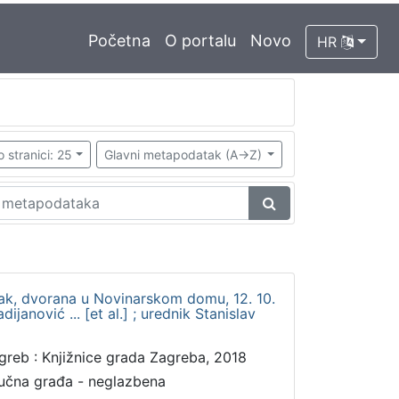
Početna
O portalu
Novo
HR
o stranici: 25
Glavni metapodatak (A->Z)
tak, dvorana u Novinarskom domu, 12. 10.
dijanović ... [et al.] ; urednik Stanislav
greb : Knjižnice grada Zagreba, 2018
učna građa - neglazbena