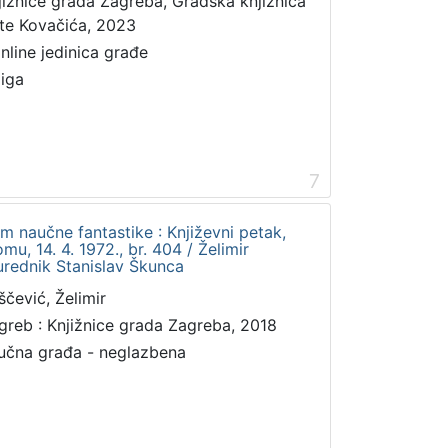
jižnice grada Zagreba, Gradska knjižnica
te Kovačića, 2023
online jedinica građe
jiga
7
m naučne fantastike : Književni petak,
, 14. 4. 1972., br. 404 / Želimir
urednik Stanislav Škunca
ščević, Želimir
greb : Knjižnice grada Zagreba, 2018
učna građa - neglazbena