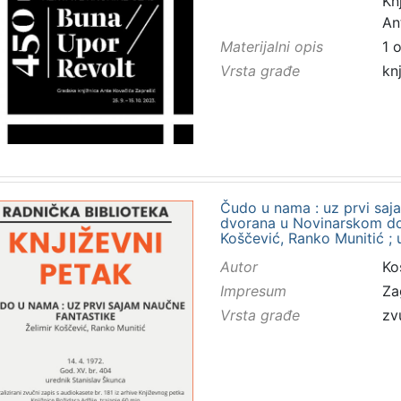
Kn
An
Materijalni opis
1 
Vrsta građe
kn
Čudo u nama : uz prvi saja
dvorana u Novinarskom domu
Koščević, Ranko Munitić ; 
Autor
Ko
Impresum
Za
Vrsta građe
zv