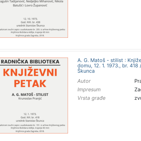
A. G. Matoš - stilist : Kn
domu, 12. 1. 1973., br. 418 
Škunca
Autor
Pr
Impresum
Za
Vrsta građe
zv