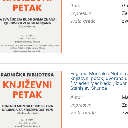
Autor
Gor
Impresum
Za
Vrsta građe
zv
Eugenio Montale : Nobelov
Književni petak, dvorana u
/ Mladen Machiedo ; izbor
Stanislav Škunca
Autor
Ma
Impresum
Za
Vrsta građe
zv