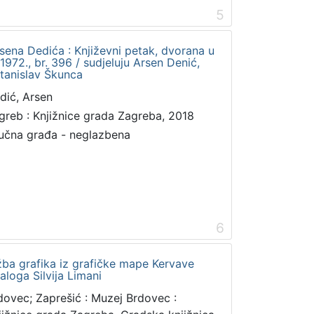
5
rsena Dedića : Književni petak, dvorana u
972., br. 396 / sudjeluju Arsen Denić,
Stanislav Škunca
dić, Arsen
greb : Knjižnice grada Zagreba, 2018
učna građa - neglazbena
6
ožba grafika iz grafičke mape Kervave
aloga Silvija Limani
dovec; Zaprešić : Muzej Brdovec :