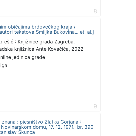
8
nim običajima brdovečkog kraja /
autori tekstova Smiljka Bukovina... et. al.]
prešić : Knjižnice grada Zagreba,
adska knjižnica Ante Kovačića, 2022
online jedinica građe
jiga
9
znana : pjesništvo Zlatka Gorjana :
 Novinarskom domu, 17. 12. 1971., br. 390
Stanislav Škunca