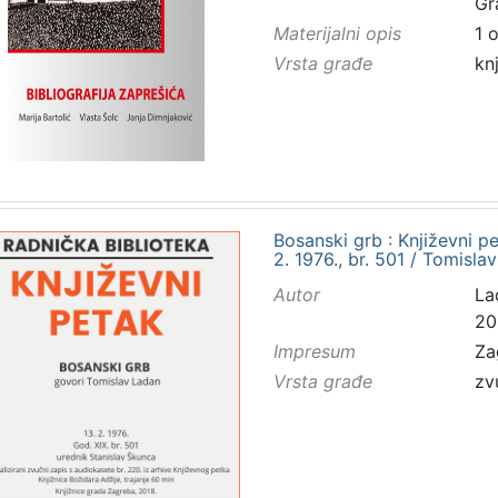
Gr
Materijalni opis
1 
Vrsta građe
kn
Bosanski grb : Književni 
2. 1976., br. 501 / Tomisla
Autor
La
20
Impresum
Za
Vrsta građe
zv