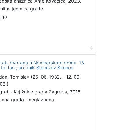
adska knjižnica Ante Kovačića, 2023.
online jedinica građe
jiga
4
petak, dvorana u Novinarskom domu, 13.
v Ladan ; urednik Stanislav Škunca
dan, Tomislav (25. 06. 1932. – 12. 09.
08.)
greb : Knjižnice grada Zagreba, 2018
učna građa - neglazbena