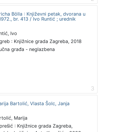
richa Bölla : Književni petak, dvorana u
72., br. 413 / Ivo Runtić ; urednik
ntić, Ivo
greb : Knjižnice grada Zagreba, 2018
učna građa - neglazbena
3
rija Bartolić, Vlasta Šolc, Janja
rtolić, Marija
prešić : Knjižnice grada Zagreba,