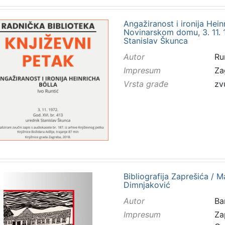
Angažiranost i ironija Hein
Novinarskom domu, 3. 11. 19
Stanislav Škunca
Autor
Ru
Impresum
Za
Vrsta građe
zv
Bibliografija Zaprešića / Ma
Dimnjaković
Autor
Ba
Impresum
Za