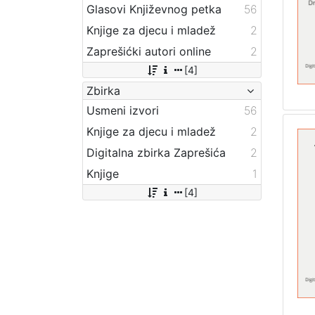
Glasovi Književnog petka
56
Knjige za djecu i mladež
2
Zaprešićki autori online
2
[4]
Zbirka
Usmeni izvori
56
Knjige za djecu i mladež
2
Digitalna zbirka Zaprešića
2
Knjige
1
[4]