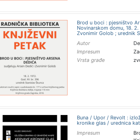
Brod u boci : pjesništvo A
Novinarskom domu, 18. 2. 1
Zvonimir Golob ; urednik 
Autor
De
Impresum
Za
Vrsta građe
zv
Buna / Upor / Revolt : izl
kronike glas / urednica kat
Impresum
Br