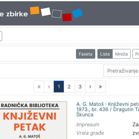
Faseta
Lista
Mreža
P
1
2
3
(current)
A. G. Matoš : Književni pe
1973., br. 438 / Dragutin Ta
Škunca
Impresum
Za
Vrsta građe
zv