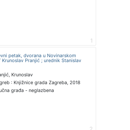
1
jiževni petak, dvorana u Novinarskom
/ Krunoslav Pranjić ; urednik Stanislav
anjić, Krunoslav
greb : Knjižnice grada Zagreba, 2018
učna građa - neglazbena
2