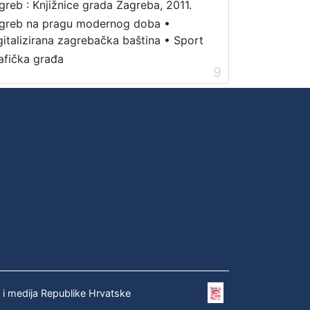
greb : Knjižnice grada Zagreba, 2011.
greb na pragu modernog doba
•
gitalizirana zagrebačka baština
•
Sport
afička građa
9
e i medija Republike Hrvatske