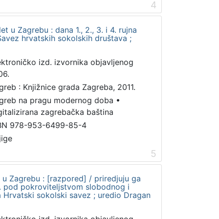
4
et u Zagrebu : dana 1., 2., 3. i 4. rujna
Savez hrvatskih sokolskih društava ;
ektroničko izd. izvornika objavljenog
06.
greb : Knjižnice grada Zagreba, 2011.
greb na pragu modernog doba
•
gitalizirana zagrebačka baština
BN 978-953-6499-85-4
jige
5
t u Zagrebu : [razpored] / priredjuju ga
1. pod pokroviteljstvom slobodnog i
 Hrvatski sokolski savez ; uredio Dragan
ektroničko izd. izvornika objavljenog