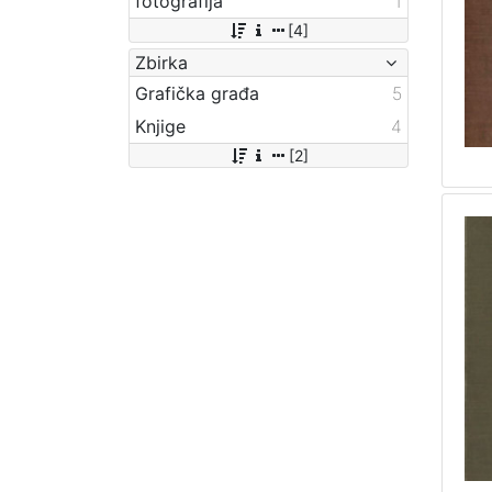
fotografija
1
[4]
Zbirka
Grafička građa
5
Knjige
4
[2]