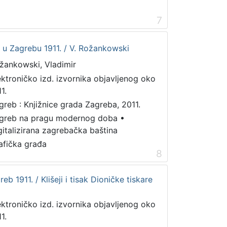
7
et u Zagrebu 1911. / V. Rožankowski
žankowski, Vladimir
ektroničko izd. izvornika objavljenog oko
1.
greb : Knjižnice grada Zagreba, 2011.
greb na pragu modernog doba
•
gitalizirana zagrebačka baština
afička građa
8
reb 1911. / Klišeji i tisak Dioničke tiskare
ektroničko izd. izvornika objavljenog oko
1.