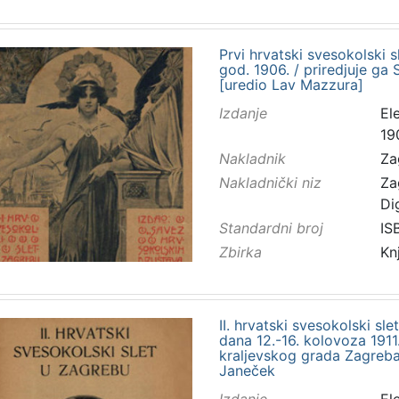
Prvi hrvatski svesokolski sl
god. 1906. / priredjuje ga 
[uredio Lav Mazzura]
Izdanje
El
19
Nakladnik
Za
Nakladnički niz
Za
Di
Standardni broj
IS
Zbirka
Kn
II. hrvatski svesokolski sle
dana 12.-16. kolovoza 191
kraljevskog grada Zagreba
Janeček
Izdanje
El