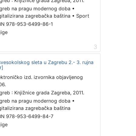
greb : Knjižnice grada Zagreba, 2011.
greb na pragu modernog doba
•
gitalizirana zagrebačka baština
•
Sport
BN 978-953-6499-86-1
jige
3
vesokolskog sleta u Zagrebu 2.- 3. rujna
r]
ektroničko izd. izvornika objavljenog
06.
greb : Knjižnice grada Zagreba, 2011.
greb na pragu modernog doba
•
gitalizirana zagrebačka baština
BN 978-953-6499-84-7
jige