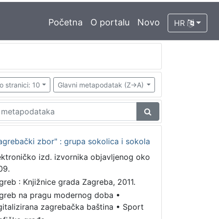
Početna
O portalu
Novo
HR
o stranici: 10
Glavni metapodatak (Z->A)
grebački zbor" : grupa sokolica i sokola
ektroničko izd. izvornika objavljenog oko
09.
greb : Knjižnice grada Zagreba, 2011.
greb na pragu modernog doba
•
gitalizirana zagrebačka baština
•
Sport