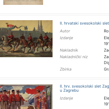
II. hrvatski svesokolski sl
Autor
Ro
Izdanje
El
191
Nakladnik
Za
Nakladnički niz
Za
Di
Zbirka
Gr
II. hrv. svesokolski slet Zag
u Zagrebu
Izdanje
El
191