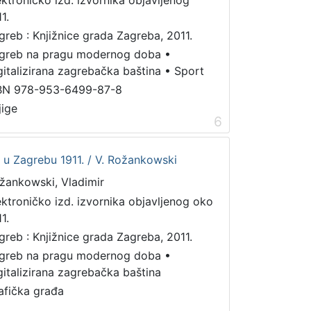
1.
greb : Knjižnice grada Zagreba, 2011.
greb na pragu modernog doba
•
gitalizirana zagrebačka baština
•
Sport
BN 978-953-6499-87-8
jige
6
et u Zagrebu 1911. / V. Rožankowski
žankowski, Vladimir
ektroničko izd. izvornika objavljenog oko
1.
greb : Knjižnice grada Zagreba, 2011.
greb na pragu modernog doba
•
gitalizirana zagrebačka baština
afička građa