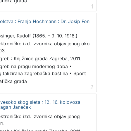
afička građa
1
kolstva : Franjo Hochmann : Dr. Josip Fon
singer, Rudolf (1865. – 9. 10. 1918.)
ektroničko izd. izvornika objavljenog oko
03.
greb : Knjižnice grada Zagreba, 2011.
greb na pragu modernog doba
•
gitalizirana zagrebačka baština
•
Sport
afička građa
2
vesokolskog sleta : 12.-16. kolovoza
Dragan Janeček
ektroničko izd. izvornika objavljenog
1.