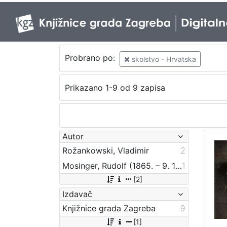
Probrano po:
skolstvo - Hrvatska
Prikazano 1-9 od 9 zapisa
Autor
Rožankowski, Vladimir
2
Mosinger, Rudolf (1865. – 9. 10. 1918.)
1
[2]
Izdavač
Knjižnice grada Zagreba
9
[1]