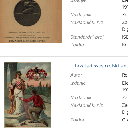
191
Nakladnik
Za
Nakladnički niz
Za
Di
Standardni broj
IS
Zbirka
Kn
II. hrvatski svesokolski sl
Autor
Ro
Izdanje
El
191
Nakladnik
Za
Nakladnički niz
Za
Di
Zbirka
Gr