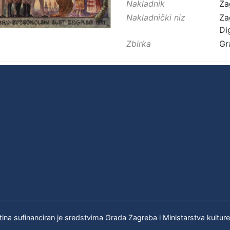
Nakladnik
Za
Nakladnički niz
Za
Di
Zbirka
Gr
tina sufinanciran je sredstvima Grada Zagreba i Ministarstva kultur