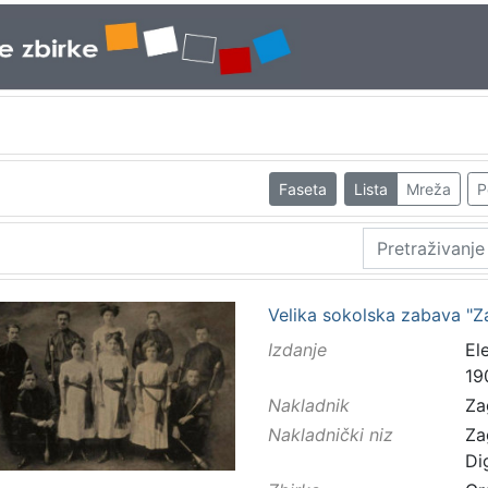
Faseta
Lista
Mreža
P
Velika sokolska zabava "Za
Izdanje
El
19
Nakladnik
Za
Nakladnički niz
Za
Di