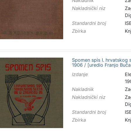
Nakladnik
Za
Nakladnički niz
Za
Di
Standardni broj
IS
Zbirka
Kn
Spomen spis I. hrvatskog s
1906 / [uredio Franjo Buča
Izdanje
El
19
Nakladnik
Za
Nakladnički niz
Za
Di
Standardni broj
IS
Zbirka
Kn