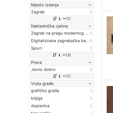
Mjesto izdanja
Zagreb
9
[1]
Nakladnička cjelina
Zagreb na pragu modernog doba
9
Digitalizirana zagrebačka baština
9
Sport
5
[3]
Prava
Javno dobro
9
[1]
Vrsta građe
grafička građa
5
knjiga
4
dopisnica
4