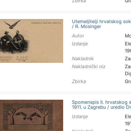
Zbirka
Gr
Utemeljitelji hrvatskog so
/ R. Mosinger
Autor
Mo
Izdanje
El
19
Nakladnik
Za
Nakladnički niz
Za
Di
Zbirka
Gr
Spomenspis II. hrvatskog s
1911. u Zagrebu / uredio 
Izdanje
El
191