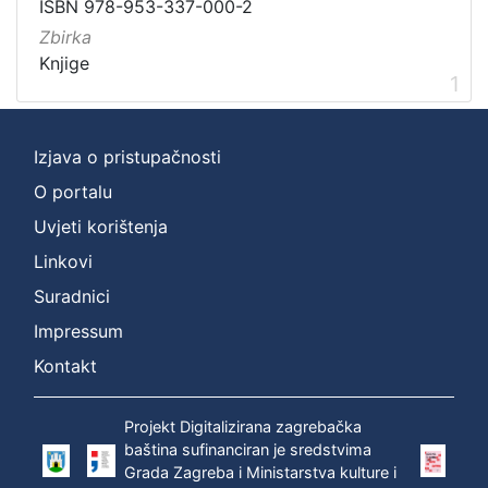
Vrsta
ISBN 978-953-337-000-2
građe
Zbirka
knjiga
1
Knjige
1
Izjava o pristupačnosti
[
1
O portalu
]
Uvjeti korištenja
Zbirka
Linkovi
Knjige
1
Suradnici
Impressum
Kontakt
[
1
]
Projekt Digitalizirana zagrebačka
baština sufinanciran je sredstvima
Grada Zagreba i Ministarstva kulture i