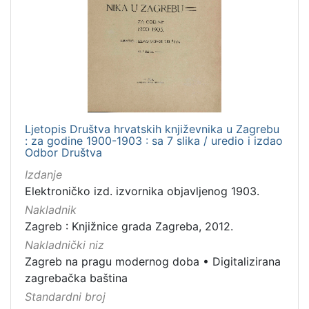
Nakladnička
cjelina
Zagreb na pragu modernog doba
1
Digitalizirana zagrebačka baština
1
Ljetopis Društva hrvatskih književnika u Zagrebu
[
: za godine 1900-1903 : sa 7 slika / uredio i izdao
2
Odbor Društva
]
Izdanje
Prava
Elektroničko izd. izvornika objavljenog 1903.
Javno dobro
1
Nakladnik
Zagreb : Knjižnice grada Zagreba, 2012.
Nakladnički niz
Zagreb na pragu modernog doba
•
Digitalizirana
[
zagrebačka baština
1
]
Standardni broj