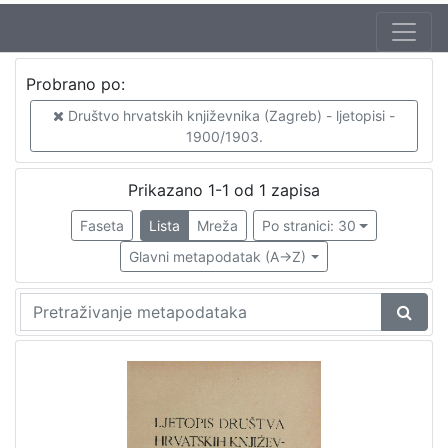
Izdavač
Probrano po:
Knjižnice grada Zagreba
1
Društvo hrvatskih književnika (Zagreb) - ljetopisi -
1900/1903.
[
Prikazano 1-1 od 1 zapisa
1
Faseta
Lista
Mreža
Po stranici: 30
]
Mjesto
Glavni metapodatak (A->Z)
izdanja
Zagreb
1
[
1
]