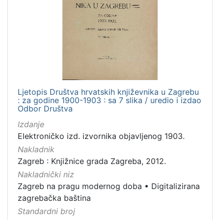
Nakladnička
cjelina
Zagreb na pragu modernog doba
1
Digitalizirana zagrebačka baština
1
Ljetopis Društva hrvatskih književnika u Zagrebu
[
: za godine 1900-1903 : sa 7 slika / uredio i izdao
2
Odbor Društva
]
Izdanje
Prava
Elektroničko izd. izvornika objavljenog 1903.
Javno dobro
1
Nakladnik
Zagreb : Knjižnice grada Zagreba, 2012.
Nakladnički niz
Zagreb na pragu modernog doba
•
Digitalizirana
[
zagrebačka baština
1
]
Standardni broj