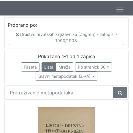
Izdavač
Probrano po:
Knjižnice grada Zagreba
1
Društvo hrvatskih književnika (Zagreb) - ljetopisi -
1900/1903.
[
Prikazano 1-1 od 1 zapisa
1
Faseta
Lista
Mreža
Po stranici: 30
]
Mjesto
Glavni metapodatak (Z->A)
izdanja
Zagreb
1
[
1
]