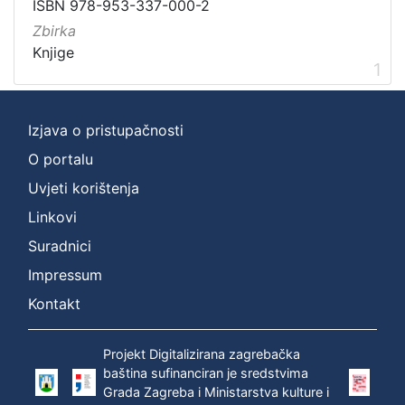
Vrsta
ISBN 978-953-337-000-2
građe
Zbirka
knjiga
1
Knjige
1
Izjava o pristupačnosti
[
1
O portalu
]
Uvjeti korištenja
Zbirka
Linkovi
Knjige
1
Suradnici
Impressum
Kontakt
[
1
]
Projekt Digitalizirana zagrebačka
baština sufinanciran je sredstvima
Grada Zagreba i Ministarstva kulture i