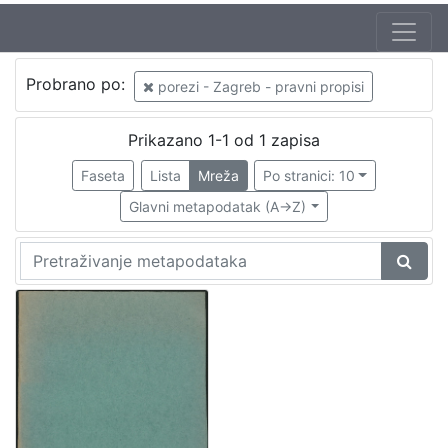
Jezik
Probrano po:
porezi - Zagreb - pravni propisi
hrvatski
1
Prikazano 1-1 od 1 zapisa
Faseta
Lista
Mreža
Po stranici: 10
[
1
Glavni metapodatak (A->Z)
]
Nakladnička
cjelina
Propisi Gradskog poglavarstva
1
Zagreb na pragu modernog doba
1
[
2