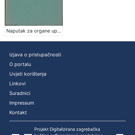
]
Zbirka
Sitni tisak
1
Naputak za organe uprave gradskih daćah u glavnom gradu Zagrebu
[
Izjava o pristupačnosti
1
]
O portalu
Uvjeti korištenja
Linkovi
Suradnici
Impressum
Kontakt
Projekt Digitalizirana zagrebačka