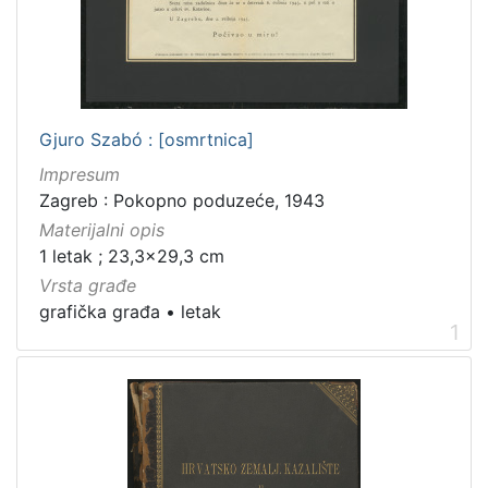
Zagrebačke razglednice
1
[
6
Gjuro Szabó : [osmrtnica]
]
Impresum
Zbirka
Zagreb : Pokopno poduzeće, 1943
Grafička građa
5
Materijalni opis
1 letak ; 23,3x29,3 cm
Vrsta građe
grafička građa
•
letak
[
1
1
]