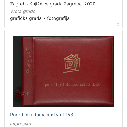
Zagreb : Knjižnice grada Zagreba, 2020
Vrsta građe
grafička građa
•
fotografija
6
Porodica i domaćinstvo 1958
Impresum