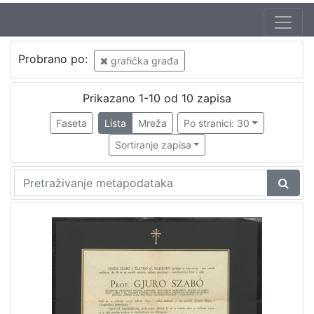
Jezik
Probrano po:
grafička građa
hrvatski
5
Prikazano 1-10 od 10 zapisa
Faseta
Lista
Mreža
Po stranici: 30
[
1
Sortiranje zapisa
]
Nakladnička
cjelina
Digitalizirana zagrebačka baština
4
Zagreb na pragu modernog doba
2
Zagrebačke fotografije
2
Hrvatsko narodno kazalište
1
Obitelji Šubić, Zrinski i Frankopan
1