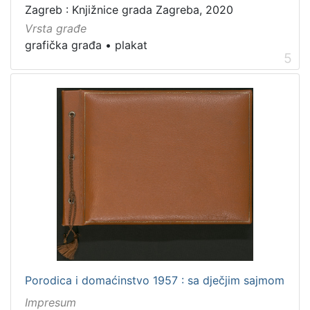
Zagreb : Knjižnice grada Zagreba, 2020
Vrsta građe
grafička građa
•
plakat
5
Porodica i domaćinstvo 1957 : sa dječjim sajmom
Impresum