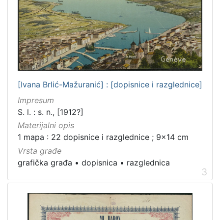
[Ivana Brlić-Mažuranić] : [dopisnice i razglednice]
Impresum
S. l. : s. n., [1912?]
Materijalni opis
1 mapa : 22 dopisnice i razglednice ; 9x14 cm
Vrsta građe
grafička građa
•
dopisnica
•
razglednica
3