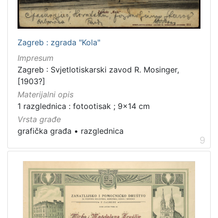
Zagreb : zgrada "Kola"
Impresum
Zagreb : Svjetlotiskarski zavod R. Mosinger,
[1903?]
Materijalni opis
1 razglednica : fotootisak ; 9x14 cm
Vrsta građe
grafička građa
•
razglednica
9