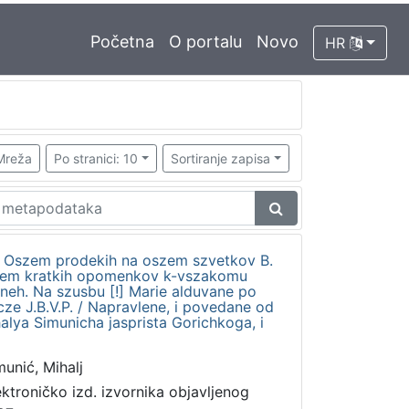
Početna
O portalu
Novo
HR
Mreža
Po stranici: 10
Sortiranje zapisa
to Oszem prodekih na oszem szvetkov B.
edem kratkih opomenkov k-vszakomu
dneh. Na szusbu [!] Marie alduvane po
ze J.B.V.P. / Napravlene, i povedane od
ya Simunicha jasprista Gorichkoga, i
munić, Mihalj
ektroničko izd. izvornika objavljenog