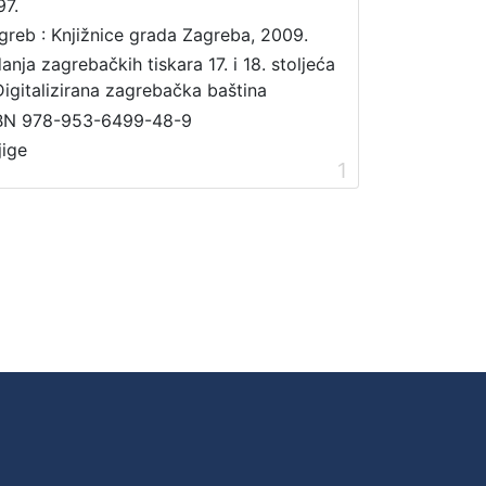
97.
greb : Knjižnice grada Zagreba, 2009.
danja zagrebačkih tiskara 17. i 18. stoljeća
Digitalizirana zagrebačka baština
BN 978-953-6499-48-9
jige
1