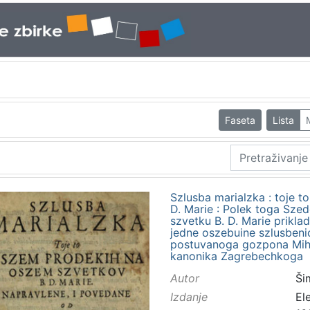
Faseta
Lista
Szlusba marialzka : toje 
D. Marie : Polek toga Sz
szvetku B. D. Marie prikla
jedne oszebuine szlusbenic
postuvanoga gozpona Mihal
kanonika Zagrebechkoga
Autor
Ši
Izdanje
El