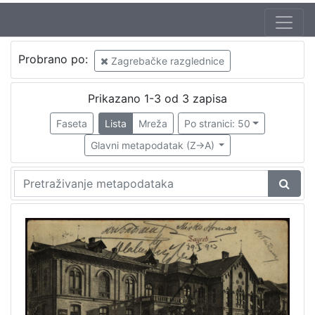
Autor
Probrano po:
Zagrebačke razglednice
Mosinger, Rudolf (1865. – 9. 10. 1918.)
1
Prikazano 1-3 od 3 zapisa
Faseta
Lista
Mreža
Po stranici: 50
[
1
Glavni metapodatak (Z->A)
]
Izdavač
Knjižnice grada Zagreba
2
[
1
]
Jezik