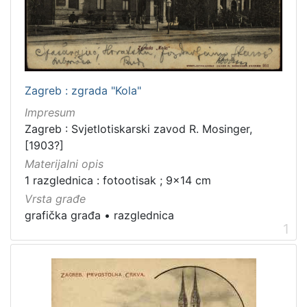
francuski
1
hrvatski
1
Zagreb : zgrada "Kola"
[
Impresum
2
]
Zagreb : Svjetlotiskarski zavod R. Mosinger,
[1903?]
Mjesto
Materijalni opis
izdanja
1 razglednica : fotootisak ; 9x14 cm
Zagreb
2
Vrsta građe
grafička građa
•
razglednica
1
[
1
]
Nakladnička