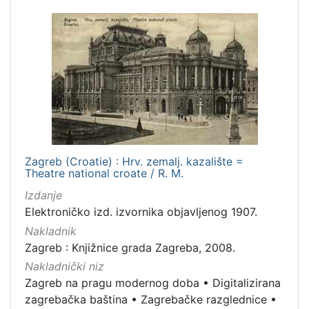
1
]
Vrsta
građe
razglednica
2
grafička građa
2
[
Zagreb (Croatie) : Hrv. zemalj. kazalište =
2
Theatre national croate / R. M.
]
Izdanje
Zbirka
Elektroničko izd. izvornika objavljenog 1907.
Grafička građa
3
Nakladnik
Zagreb : Knjižnice grada Zagreba, 2008.
Nakladnički niz
Zagreb na pragu modernog doba
•
Digitalizirana
[
zagrebačka baština
•
Zagrebačke razglednice
•
1