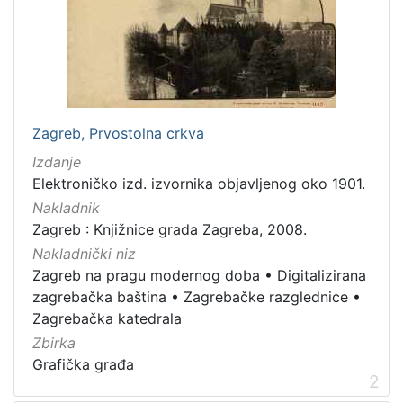
cjelina
Zagreb na pragu modernog doba
3
Zagrebačke razglednice
3
Digitalizirana zagrebačka baština
2
Zagrebačka katedrala
1
Zagreb, Prvostolna crkva
Hrvatsko narodno kazalište
1
Izdanje
Elektroničko izd. izvornika objavljenog oko 1901.
Nakladnik
[
Zagreb : Knjižnice grada Zagreba, 2008.
5
Nakladnički niz
]
Zagreb na pragu modernog doba
•
Digitalizirana
Prava
zagrebačka baština
•
Zagrebačke razglednice
•
Javno dobro
2
Zagrebačka katedrala
Zbirka
Grafička građa
2
[