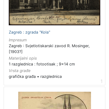
francuski
1
hrvatski
1
Zagreb : zgrada "Kola"
[
Impresum
2
]
Zagreb : Svjetlotiskarski zavod R. Mosinger,
[1903?]
Mjesto
Materijalni opis
izdanja
1 razglednica : fotootisak ; 9x14 cm
Zagreb
2
Vrsta građe
grafička građa
•
razglednica
1
[
1
]
Nakladnička