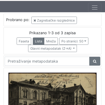
Autor
Probrano po:
Zagrebačke razglednice
Mosinger, Rudolf (1865. – 9. 10. 1918.)
1
Prikazano 1-3 od 3 zapisa
Faseta
Lista
Mreža
Po stranici: 50
[
1
Glavni metapodatak (Z->A)
]
Izdavač
Knjižnice grada Zagreba
2
[
1
]
Jezik