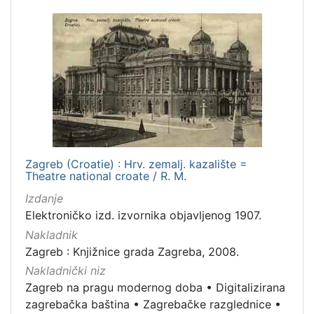
1
]
Vrsta
građe
razglednica
2
grafička građa
2
[
Zagreb (Croatie) : Hrv. zemalj. kazalište =
2
Theatre national croate / R. M.
]
Izdanje
Zbirka
Elektroničko izd. izvornika objavljenog 1907.
Grafička građa
3
Nakladnik
Zagreb : Knjižnice grada Zagreba, 2008.
Nakladnički niz
Zagreb na pragu modernog doba
•
Digitalizirana
[
zagrebačka baština
•
Zagrebačke razglednice
•
1