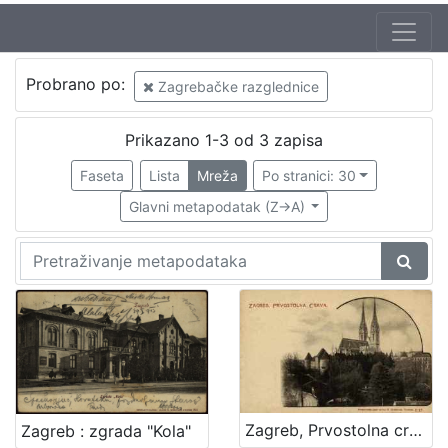
Autor
Probrano po:
Zagrebačke razglednice
Mosinger, Rudolf (1865. – 9. 10. 1918.)
1
Prikazano 1-3 od 3 zapisa
Faseta
Lista
Mreža
Po stranici: 30
[
1
Glavni metapodatak (Z->A)
]
Izdavač
Knjižnice grada Zagreba
2
[
1
]
Zagreb, Prvostolna crkva
Zagreb : zgrada "Kola"
Jezik