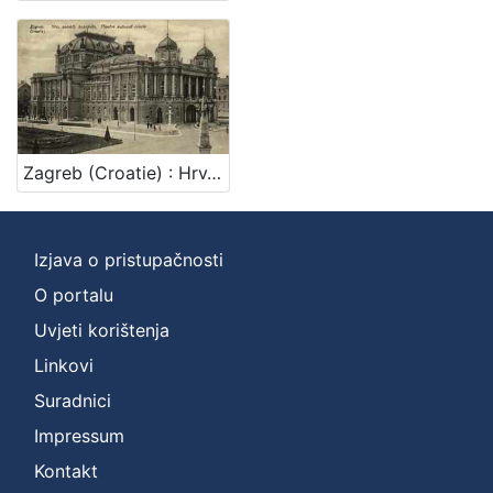
francuski
1
hrvatski
1
[
Zagreb (Croatie) : Hrv. zemalj. kazalište = Theatre national croate / R. M.
2
]
Mjesto
Izjava o pristupačnosti
izdanja
Zagreb
2
O portalu
Uvjeti korištenja
Linkovi
[
Suradnici
1
Impressum
]
Kontakt
Nakladnička