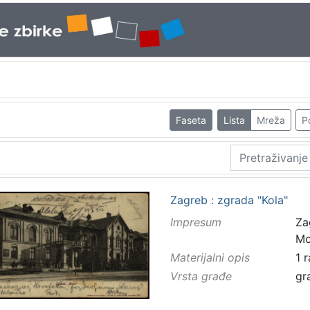
Faseta
Lista
Mreža
P
Zagreb : zgrada "Kola"
Impresum
Za
Mo
Materijalni opis
1 
Vrsta građe
gr