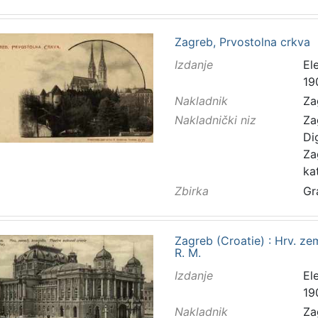
Zagreb, Prvostolna crkva
Izdanje
El
19
Nakladnik
Za
Nakladnički niz
Za
Di
Za
ka
Zbirka
Gr
Zagreb (Croatie) : Hrv. zem
R. M.
Izdanje
El
19
Nakladnik
Za