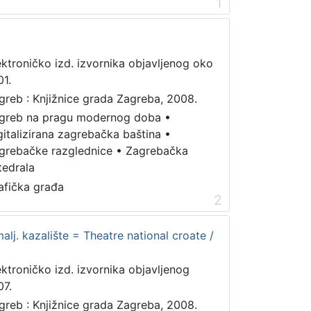
1
ektroničko izd. izvornika objavljenog oko
01.
greb : Knjižnice grada Zagreba, 2008.
greb na pragu modernog doba
•
gitalizirana zagrebačka baština
•
grebačke razglednice
•
Zagrebačka
tedrala
afička građa
2
alj. kazalište = Theatre national croate /
ektroničko izd. izvornika objavljenog
07.
greb : Knjižnice grada Zagreba, 2008.