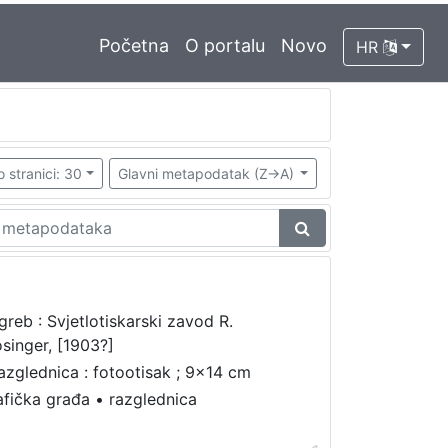
Početna
O portalu
Novo
HR
o stranici: 30
Glavni metapodatak (Z->A)
greb : Svjetlotiskarski zavod R.
singer, [1903?]
razglednica : fotootisak ; 9x14 cm
afička građa
•
razglednica