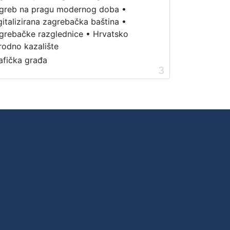
greb na pragu modernog doba
•
gitalizirana zagrebačka baština
•
grebačke razglednice
•
Hrvatsko
rodno kazalište
afička građa
3