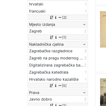
hrvatski
1
francuski
1
[2]
Mjesto izdanja
Zagreb
2
[1]
Nakladnička cjelina
Zagrebačke razglednice
3
Zagreb na pragu modernog doba
3
Digitalizirana zagrebačka baština
2
Zagrebačka katedrala
1
Hrvatsko narodno kazalište
1
[5]
Prava
Javno dobro
2
[1]