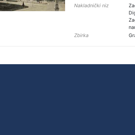
Nakladnički niz
Za
Di
Za
na
Zbirka
Gr