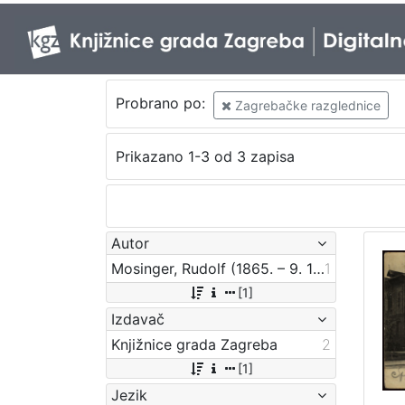
Probrano po:
Zagrebačke razglednice
Prikazano 1-3 od 3 zapisa
Autor
Mosinger, Rudolf (1865. – 9. 10. 1918.)
1
[1]
Izdavač
Knjižnice grada Zagreba
2
[1]
Jezik