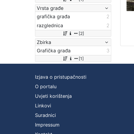
Vrsta građe
grafička građa
2
razglednica
2
[2]
Zbirka
Grafička građa
3
[1]
Izjava o pristupačnosti
O portalu
Uvjeti korištenja
Linkovi
Suradnici
Impressum