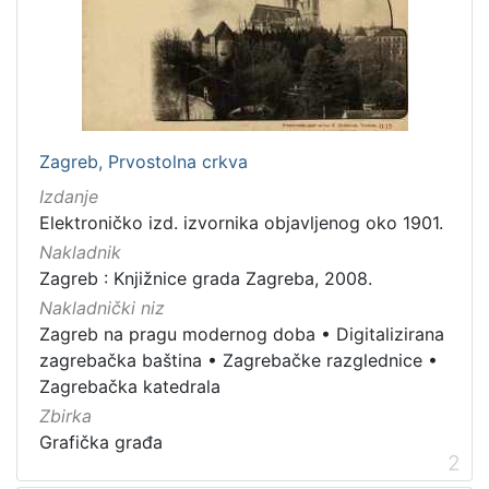
cjelina
Zagreb na pragu modernog doba
3
Zagrebačke razglednice
3
Digitalizirana zagrebačka baština
2
Zagrebačka katedrala
1
Zagreb, Prvostolna crkva
Hrvatsko narodno kazalište
1
Izdanje
Elektroničko izd. izvornika objavljenog oko 1901.
Nakladnik
[
Zagreb : Knjižnice grada Zagreba, 2008.
5
Nakladnički niz
]
Zagreb na pragu modernog doba
•
Digitalizirana
Prava
zagrebačka baština
•
Zagrebačke razglednice
•
Javno dobro
2
Zagrebačka katedrala
Zbirka
Grafička građa
2
[