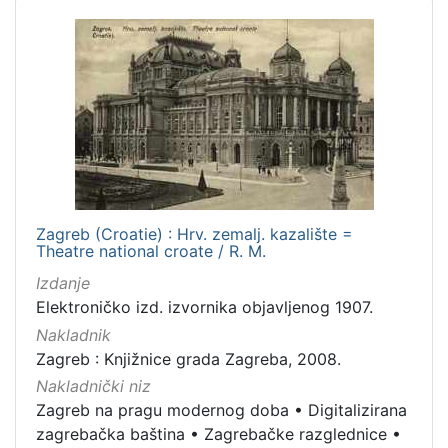
1
]
Vrsta
građe
razglednica
2
grafička građa
2
[
Zagreb (Croatie) : Hrv. zemalj. kazalište =
2
Theatre national croate / R. M.
]
Izdanje
Zbirka
Elektroničko izd. izvornika objavljenog 1907.
Grafička građa
3
Nakladnik
Zagreb : Knjižnice grada Zagreba, 2008.
Nakladnički niz
Zagreb na pragu modernog doba
•
Digitalizirana
[
zagrebačka baština
•
Zagrebačke razglednice
•
1