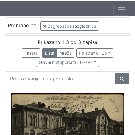
Autor
Probrano po:
Zagrebačke razglednice
Mosinger, Rudolf (1865. – 9. 10. 1918.)
1
Prikazano 1-3 od 3 zapisa
Faseta
Lista
Mreža
Po stranici: 25
[
1
Glavni metapodatak (Z->A)
]
Izdavač
Knjižnice grada Zagreba
2
[
1
]
Jezik