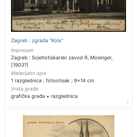
francuski
1
hrvatski
1
Zagreb : zgrada "Kola"
[
Impresum
2
]
Zagreb : Svjetlotiskarski zavod R. Mosinger,
[1903?]
Mjesto
Materijalni opis
izdanja
1 razglednica : fotootisak ; 9x14 cm
Zagreb
2
Vrsta građe
grafička građa
•
razglednica
1
[
1
]
Nakladnička