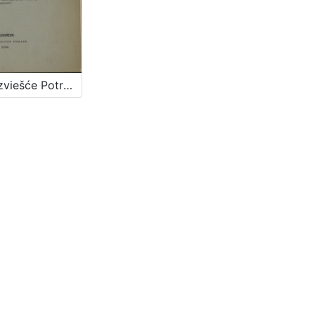
Drugo izviešće Potresnoga odbora za godinu 1884. / sastavio Mišo Kišpatić