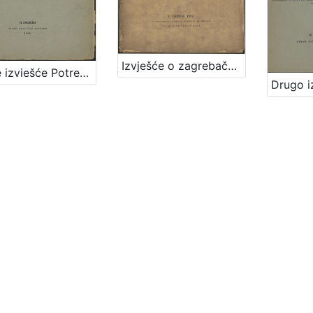
Izvješće o zagrebačkom potresu 9. studenoga 1880. : (sa zemljovidom, 6 fotografija, 9 u tekst utisnutih slika i 7 tablica) / sastavio Josip Torbar
Treće izviešće Potresnoga odbora za godinu 1885. / sastavio Mišo Kišpatić