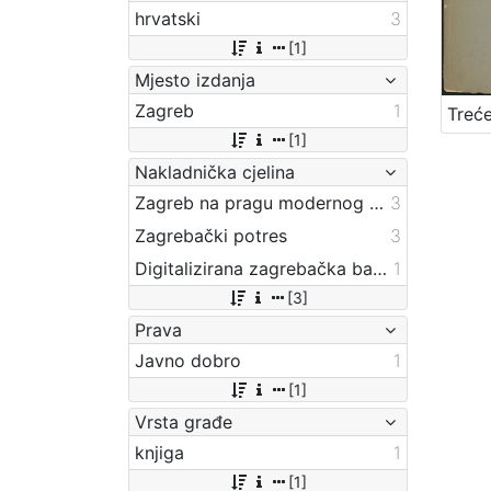
hrvatski
3
[1]
Mjesto izdanja
Zagreb
1
[1]
Nakladnička cjelina
Zagreb na pragu modernog doba
3
Zagrebački potres
3
Digitalizirana zagrebačka baština
1
[3]
Prava
Javno dobro
1
[1]
Vrsta građe
knjiga
1
[1]