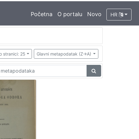
Početna
O portalu
Novo
HR
o stranici: 25
Glavni metapodatak (Z->A)