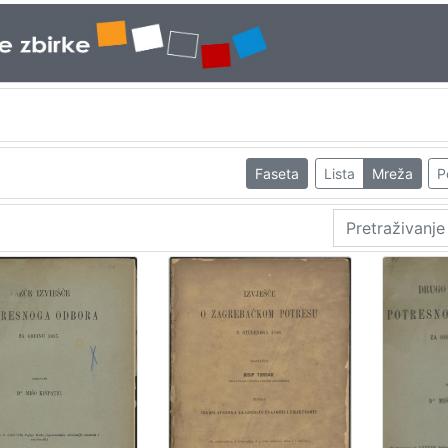
Faseta
Lista
Mreža
P