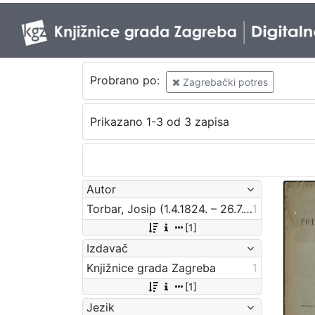
Probrano po:
Zagrebački potres
Prikazano 1-3 od 3 zapisa
Autor
Torbar, Josip (1.4.1824. – 26.7.1900.)
1
[1]
Izdavač
Knjižnice grada Zagreba
1
[1]
Jezik