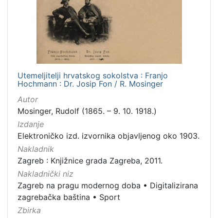
]
Nakladnička
cjelina
Sport
14
Zagreb na pragu modernog doba
13
Digitalizirana zagrebačka baština
12
Utemeljitelji hrvatskog sokolstva : Franjo
Hochmann : Dr. Josip Fon / R. Mosinger
Autor
Mosinger, Rudolf (1865. – 9. 10. 1918.)
[
Izdanje
3
Elektroničko izd. izvornika objavljenog oko 1903.
]
Nakladnik
Prava
Zagreb : Knjižnice grada Zagreba, 2011.
Javno dobro
12
Nakladnički niz
Zagreb na pragu modernog doba
•
Digitalizirana
zagrebačka baština
•
Sport
[
Zbirka