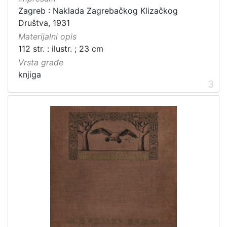
Zagreb : Naklada Zagrebačkog Klizačkog
Grafička građa
3
Društva, 1931
Serijske publikacije
3
Materijalni opis
112 str. : ilustr. ; 23 cm
Vrsta građe
knjiga
[
3
3
]