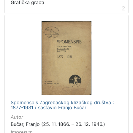
1
Grafička građa
2
]
Vrsta
građe
knjiga
7
grafička građa
3
dopisnica
2
fotografija
1
časopis
1
serijska građa
1
Spomenspis Zagrebačkog klizačkog društva :
[
1877-1931 / sastavio Franjo Bučar
6
]
Autor
Zbirka
Bučar, Franjo (25. 11. 1866. – 26. 12. 1946.)
Impresum
Knjige
10