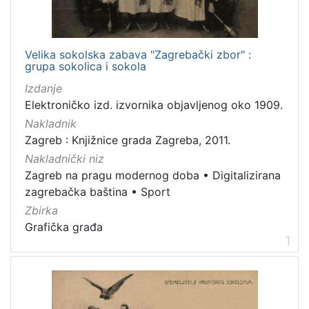
[
1
]
Velika sokolska zabava "Zagrebački zbor" :
Jezik
grupa sokolica i sokola
hrvatski
5
Izdanje
Elektroničko izd. izvornika objavljenog oko 1909.
Nakladnik
Zagreb : Knjižnice grada Zagreba, 2011.
[
1
Nakladnički niz
]
Zagreb na pragu modernog doba
•
Digitalizirana
Mjesto
zagrebačka baština
•
Sport
izdanja
Zbirka
Zagreb
12
Grafička građa
1
[
1