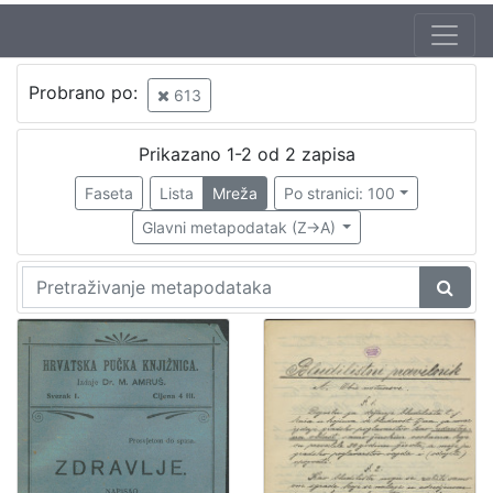
Jezik
Probrano po:
613
hrvatski
1
Prikazano 1-2 od 2 zapisa
Faseta
Lista
Mreža
Po stranici: 100
[
1
Glavni metapodatak (Z->A)
]
Nakladnička
cjelina
Zdravstvo
1
Zagreb na pragu modernog doba
1
Digitalizirana zagrebačka baština
1
Propisi Gradskog poglavarstva
1