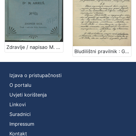
[
4
]
Zbirka
Rukopisi
1
Zdravlje / napisao M. [Milan] Amruš
Bludilištni pravilnik : Gradsko poglavarstvo u Zagrebu 16. travnja 1899. / gradski načelnik Mošinsky
[
Izjava o pristupačnosti
1
]
O portalu
Uvjeti korištenja
Linkovi
Suradnici
Impressum
Kontakt