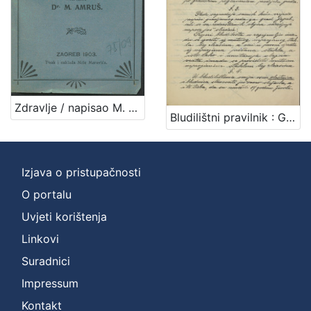
[
4
]
Zbirka
Rukopisi
1
Zdravlje / napisao M. [Milan] Amruš
Bludilištni pravilnik : Gradsko poglavarstvo u Zagrebu 16. travnja 1899. / gradski načelnik Mošinsky
[
Izjava o pristupačnosti
1
]
O portalu
Uvjeti korištenja
Linkovi
Suradnici
Impressum
Kontakt