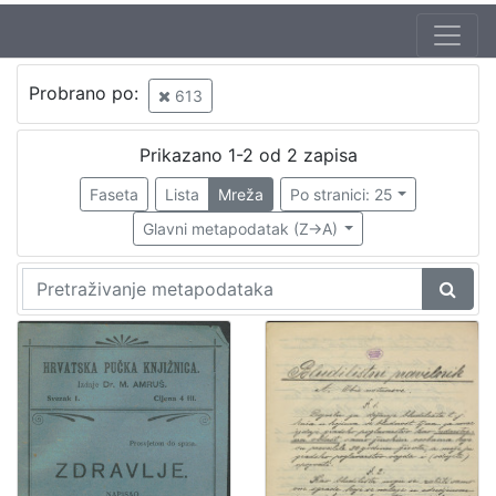
Jezik
Probrano po:
613
hrvatski
1
Prikazano 1-2 od 2 zapisa
Faseta
Lista
Mreža
Po stranici: 25
[
1
Glavni metapodatak (Z->A)
]
Nakladnička
cjelina
Zdravstvo
1
Zagreb na pragu modernog doba
1
Digitalizirana zagrebačka baština
1
Propisi Gradskog poglavarstva
1