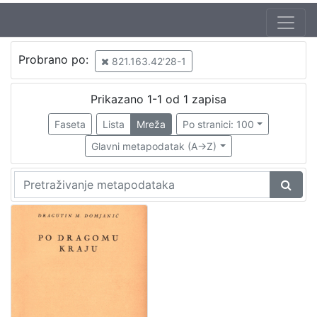
Autor
Probrano po:
821.163.42'28-1
Domjanić, Dragutin (12. 9.1875. – 07. 6.1933.)
1
Prikazano 1-1 od 1 zapisa
Faseta
Lista
Mreža
Po stranici: 100
[
1
Glavni metapodatak (A->Z)
]
Izdavač
Knjižnice grada Zagreba
1
[
1
]
Mjesto