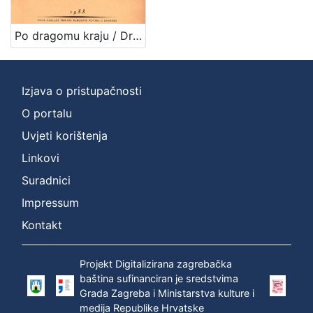
izdanja
Zagreb
1
Po dragomu kraju / Dragutin M. Domjanić
Izjava o pristupačnosti
[
1
O portalu
]
Uvjeti korištenja
Nakladnička
Linkovi
cjelina
Suradnici
Digitalizirana zagrebačka baština
1
Impressum
Iz opusa Dragutina Domjanića
1
Kontakt
Projekt Digitalizirana zagrebačka
[
baština sufinanciran je sredstvima
2
Grada Zagreba i Ministarstva kulture i
]
medija Republike Hrvatske