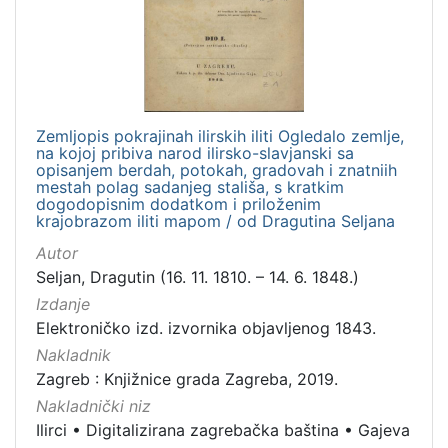
hrvatski
1
[
Zemljopis pokrajinah ilirskih iliti Ogledalo zemlje,
1
na kojoj pribiva narod ilirsko-slavjanski sa
]
opisanjem berdah, potokah, gradovah i znatniih
Mjesto
mestah polag sadanjeg stališa, s kratkim
dogodopisnim dodatkom i priloženim
izdanja
krajobrazom iliti mapom / od Dragutina Seljana
Zagreb
1
Autor
Seljan, Dragutin (16. 11. 1810. – 14. 6. 1848.)
Izdanje
Elektroničko izd. izvornika objavljenog 1843.
[
1
Nakladnik
]
Zagreb : Knjižnice grada Zagreba, 2019.
Nakladnička
Nakladnički niz
cjelina
Ilirci
•
Digitalizirana zagrebačka baština
•
Gajeva