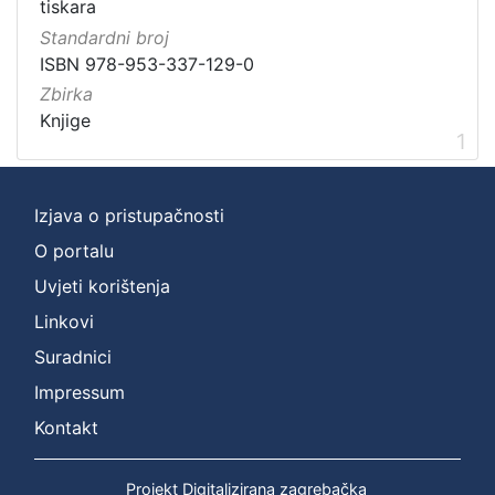
Digitalizirana zagrebačka baština
1
tiskara
Ilirci
1
Standardni broj
ISBN 978-953-337-129-0
Gajeva tiskara
1
Zbirka
Knjige
1
[
3
Izjava o pristupačnosti
]
Prava
O portalu
Javno dobro
1
Uvjeti korištenja
Linkovi
Suradnici
[
Impressum
1
]
Kontakt
Vrsta
građe
Projekt Digitalizirana zagrebačka