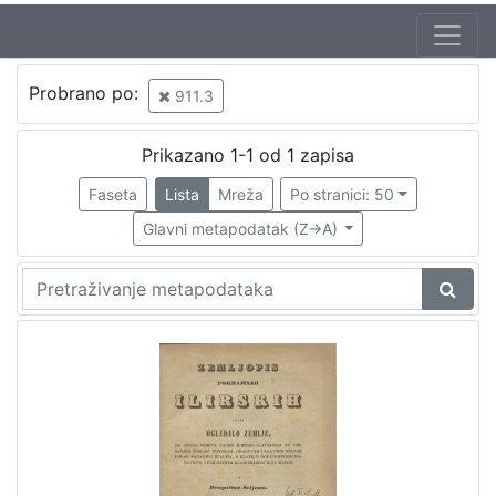
Autor
Probrano po:
911.3
Seljan, Dragutin (16. 11. 1810. – 14. 6. 1848.)
1
Prikazano 1-1 od 1 zapisa
Faseta
Lista
Mreža
Po stranici: 50
[
1
Glavni metapodatak (Z->A)
]
Izdavač
Knjižnice grada Zagreba
1
[
1
]
Jezik