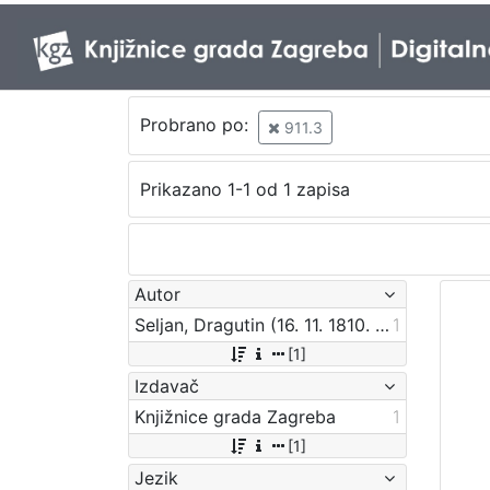
Probrano po:
911.3
Prikazano 1-1 od 1 zapisa
Autor
Seljan, Dragutin (16. 11. 1810. – 14. 6. 1848.)
1
[1]
Izdavač
Knjižnice grada Zagreba
1
[1]
Jezik