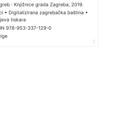
greb : Knjižnice grada Zagreba, 2019.
ci
•
Digitalizirana zagrebačka baština
•
jeva tiskara
BN 978-953-337-129-0
jige
1