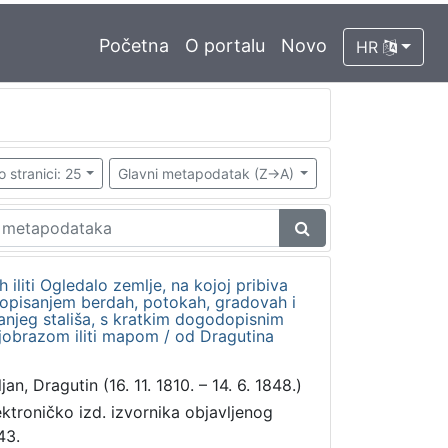
Početna
O portalu
Novo
HR
o stranici: 25
Glavni metapodatak (Z->A)
h iliti Ogledalo zemlje, na kojoj pribiva
a opisanjem berdah, potokah, gradovah i
anjeg stališa, s kratkim dogodopisnim
jobrazom iliti mapom / od Dragutina
jan, Dragutin (16. 11. 1810. – 14. 6. 1848.)
ektroničko izd. izvornika objavljenog
43.