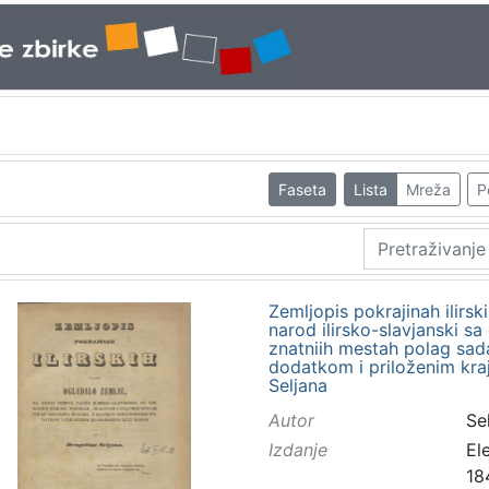
Faseta
Lista
Mreža
P
Zemljopis pokrajinah ilirski
narod ilirsko-slavjanski s
znatniih mestah polag sad
dodatkom i priloženim kra
Seljana
Autor
Sel
Izdanje
El
18