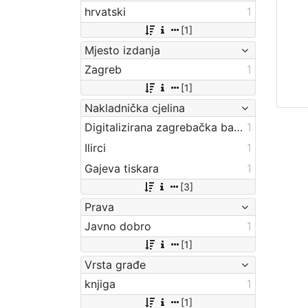
hrvatski
1
[1]
Mjesto izdanja
Zagreb
1
[1]
Nakladnička cjelina
Digitalizirana zagrebačka baština
1
Ilirci
1
Gajeva tiskara
1
[3]
Prava
Javno dobro
1
[1]
Vrsta građe
knjiga
1
[1]