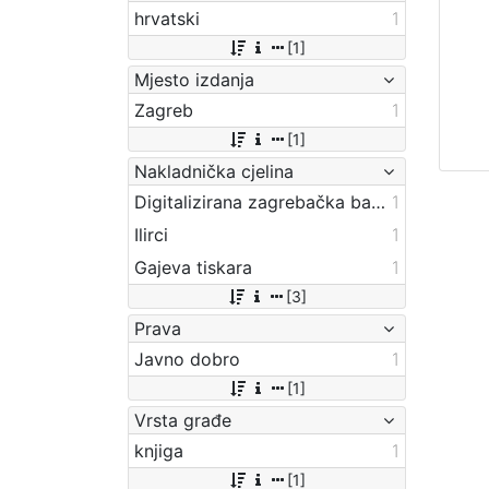
hrvatski
1
[1]
Mjesto izdanja
Zagreb
1
[1]
Nakladnička cjelina
Digitalizirana zagrebačka baština
1
Ilirci
1
Gajeva tiskara
1
[3]
Prava
Javno dobro
1
[1]
Vrsta građe
knjiga
1
[1]