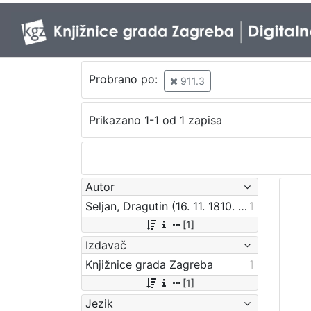
Probrano po:
911.3
Prikazano 1-1 od 1 zapisa
Autor
Seljan, Dragutin (16. 11. 1810. – 14. 6. 1848.)
1
[1]
Izdavač
Knjižnice grada Zagreba
1
[1]
Jezik