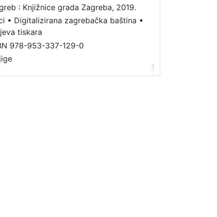
greb : Knjižnice grada Zagreba, 2019.
ci
•
Digitalizirana zagrebačka baština
•
jeva tiskara
BN 978-953-337-129-0
jige
1