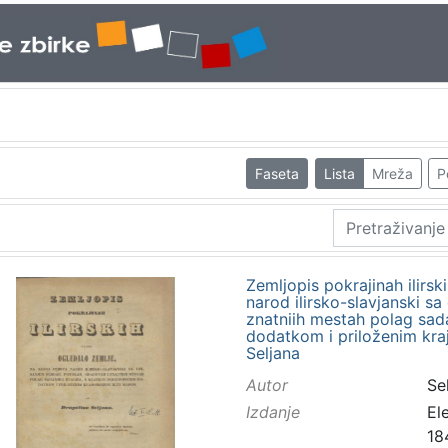
Faseta
Lista
Mreža
P
Zemljopis pokrajinah ilirski
narod ilirsko-slavjanski s
znatniih mestah polag sad
dodatkom i priloženim kra
Seljana
Autor
Sel
Izdanje
El
18