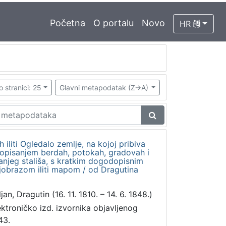
Početna
O portalu
Novo
HR
o stranici: 25
Glavni metapodatak (Z->A)
h iliti Ogledalo zemlje, na kojoj pribiva
a opisanjem berdah, potokah, gradovah i
anjeg stališa, s kratkim dogodopisnim
jobrazom iliti mapom / od Dragutina
jan, Dragutin (16. 11. 1810. – 14. 6. 1848.)
ektroničko izd. izvornika objavljenog
43.