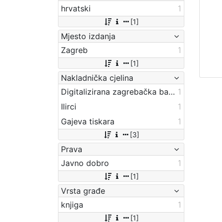
hrvatski
1
[1]
Mjesto izdanja
Zagreb
1
[1]
Nakladnička cjelina
Digitalizirana zagrebačka baština
1
Ilirci
1
Gajeva tiskara
1
[3]
Prava
Javno dobro
1
[1]
Vrsta građe
knjiga
1
[1]