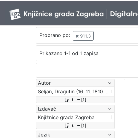
Probrano po:
911.3
Prikazano 1-1 od 1 zapisa
Autor
Seljan, Dragutin (16. 11. 1810. – 14. 6. 1848.)
1
[1]
Izdavač
Knjižnice grada Zagreba
1
[1]
Jezik