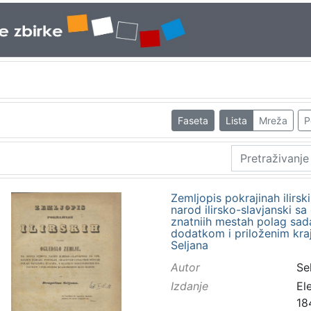
Faseta
Lista
Mreža
P
Zemljopis pokrajinah ilirski
narod ilirsko-slavjanski s
znatniih mestah polag sad
dodatkom i priloženim kra
Seljana
Autor
Sel
Izdanje
El
18