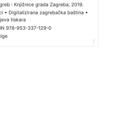
greb : Knjižnice grada Zagreba, 2019.
ci
•
Digitalizirana zagrebačka baština
•
jeva tiskara
BN 978-953-337-129-0
jige
1