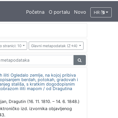
Početna
O portalu
Novo
HR
o stranici: 10
Glavni metapodatak (Z->A)
h iliti Ogledalo zemlje, na kojoj pribiva
a opisanjem berdah, potokah, gradovah i
anjeg stališa, s kratkim dogodopisnim
jobrazom iliti mapom / od Dragutina
jan, Dragutin (16. 11. 1810. – 14. 6. 1848.)
ektroničko izd. izvornika objavljenog
43.