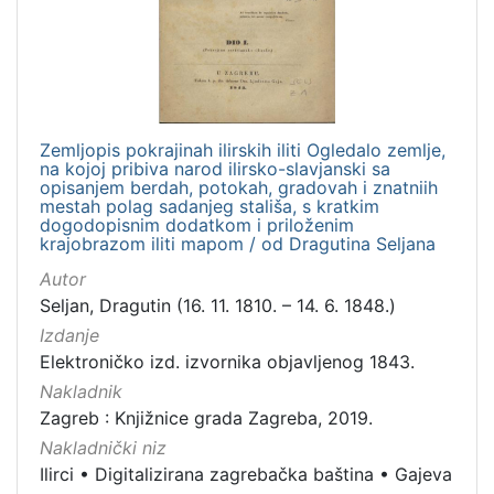
hrvatski
1
[
Zemljopis pokrajinah ilirskih iliti Ogledalo zemlje,
1
na kojoj pribiva narod ilirsko-slavjanski sa
]
opisanjem berdah, potokah, gradovah i znatniih
Mjesto
mestah polag sadanjeg stališa, s kratkim
dogodopisnim dodatkom i priloženim
izdanja
krajobrazom iliti mapom / od Dragutina Seljana
Zagreb
1
Autor
Seljan, Dragutin (16. 11. 1810. – 14. 6. 1848.)
Izdanje
Elektroničko izd. izvornika objavljenog 1843.
[
1
Nakladnik
]
Zagreb : Knjižnice grada Zagreba, 2019.
Nakladnička
Nakladnički niz
cjelina
Ilirci
•
Digitalizirana zagrebačka baština
•
Gajeva