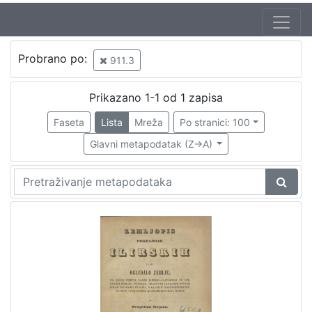
Autor
Probrano po:
911.3
Seljan, Dragutin (16. 11. 1810. – 14. 6. 1848.)
1
Prikazano 1-1 od 1 zapisa
Faseta
Lista
Mreža
Po stranici: 100
[
1
Glavni metapodatak (Z->A)
]
Izdavač
Knjižnice grada Zagreba
1
[
1
]
Jezik