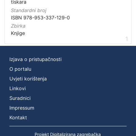
Digitalizirana zagrebačka baština
1
tiskara
Ilirci
1
Standardni broj
ISBN 978-953-337-129-0
Gajeva tiskara
1
Zbirka
Knjige
1
[
3
Izjava o pristupačnosti
]
Prava
O portalu
Javno dobro
1
Uvjeti korištenja
Linkovi
Suradnici
[
Impressum
1
]
Kontakt
Vrsta
građe
Projekt Digitalizirana zagrebačka