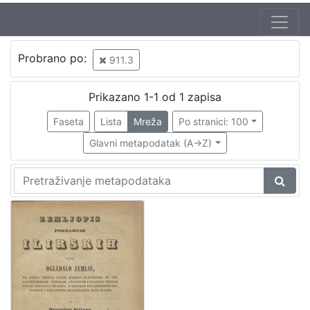
Autor
Probrano po:
911.3
Seljan, Dragutin (16. 11. 1810. – 14. 6. 1848.)
1
Prikazano 1-1 od 1 zapisa
Faseta
Lista
Mreža
Po stranici: 100
[
1
Glavni metapodatak (A->Z)
]
Izdavač
Knjižnice grada Zagreba
1
[
1
]
Jezik