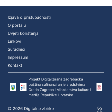
cjelina
Digitalizirana zagrebačka baština
2
Zagreb na pragu modernog doba
1
Izjava o pristupačnosti
Iz opusa Franje Serafina Vilhara-Kalskog
1
O portalu
Uvjeti korištenja
Linkovi
[
Suradnici
3
]
Impressum
Prava
Kontakt
Javno dobro
2
Projekt Digitalizirana zagrebačka
baština sufinanciran je sredstvima
Grada Zagreba i Ministarstva kulture i
[
medija Republike Hrvatske
1
]
© 2026 Digitalne zbirke
Vrsta