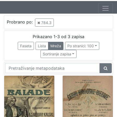
Autor
Probrano po:
784.3
Stoehr, Antun (9. 09. 1847 – 1923)
1
Vilhar-Kalski, Franjo Serafin (5. 1. 1852. – 4. 3. 1928.)
1
Prikazano 1-3 od 3 zapisa
Faseta
Lista
Mreža
Po stranici: 100
Sortiranje zapisa
[
2
]
Izdavač
Knjižnice grada Zagreba
2
[
1
]