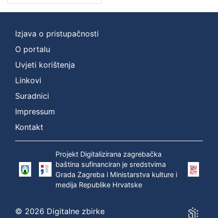
cjelina
Digitalizirana zagrebačka baština
2
Zagreb na pragu modernog doba
1
Izjava o pristupačnosti
Iz opusa Franje Serafina Vilhara-Kalskog
1
O portalu
Uvjeti korištenja
Linkovi
[
Suradnici
3
]
Impressum
Prava
Kontakt
Javno dobro
2
Projekt Digitalizirana zagrebačka
baština sufinanciran je sredstvima
Grada Zagreba i Ministarstva kulture i
[
medija Republike Hrvatske
1
]
© 2026 Digitalne zbirke
Vrsta