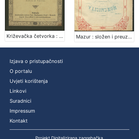
Križevačka četvorka : [op. 1] / po hrvatskih narodnih napjevih Kuhačeve Sbirke južno slov.-nar. popjevaka skladao i visokorodjenoj gospodji Pauli barunici Vraniczany-Dobrinović rodj. pl. Kiepach posvetio Antun pl. Vancaš
Mazur : složen i preuzvišenoj gospoji baronici Sofii Jelačićevoj rodjenoj grofici od Strockau-a u dubokom štovanju posvetjen / V. Lisinskom
Izjava o pristupačnosti
O portalu
Uvjeti korištenja
Linkovi
Suradnici
Impressum
Kontakt
Projekt Digitalizirana zagrebačka