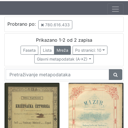
Jezik
Probrano po:
780.616.433
hrvatski
1
Prikazano 1-2 od 2 zapisa
Faseta
Lista
Mreža
Po stranici: 10
[
1
Glavni metapodatak (A->Z)
]
Zbirka
Notni zapisi
1
[
1
]