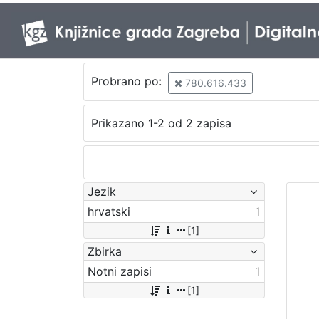
Probrano po:
780.616.433
Prikazano 1-2 od 2 zapisa
Jezik
hrvatski
1
[1]
Zbirka
Notni zapisi
1
[1]