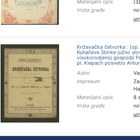
Materijalni opis
[3]
Vrsta građe
no
ur
Križevačka četvorka : [op.
Kuhačeve Sbirke južno slov
visokorodjenoj gospodji Pa
pl. Kiepach posvetio Antun
Autor
Va
Impresum
Za
Ha
Materijalni opis
8 
Vrsta građe
no
ur