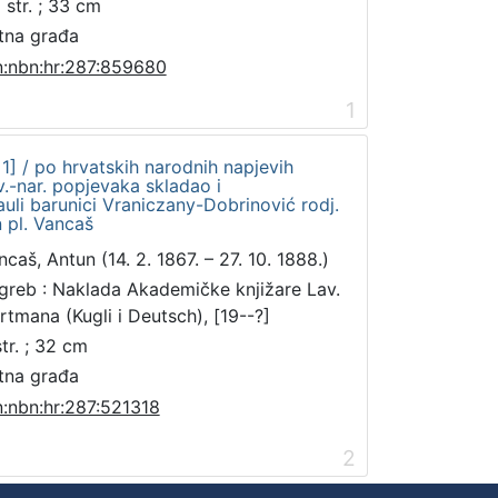
 str. ; 33 cm
tna građa
n:nbn:hr:287:859680
1
 1] / po hrvatskih narodnih napjevih
.-nar. popjevaka skladao i
uli barunici Vraniczany-Dobrinović rodj.
 pl. Vancaš
ncaš, Antun (14. 2. 1867. – 27. 10. 1888.)
greb : Naklada Akademičke knjižare Lav.
rtmana (Kugli i Deutsch), [19--?]
str. ; 32 cm
tna građa
n:nbn:hr:287:521318
2