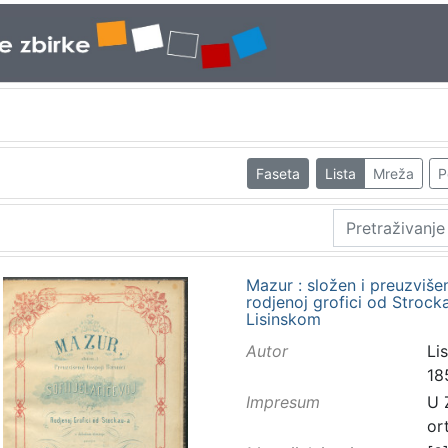
Faseta
Lista
Mreža
P
Mazur : složen i preuzvišen
rodjenoj grofici od Stroc
Lisinskom
Autor
Lis
18
Impresum
U 
or