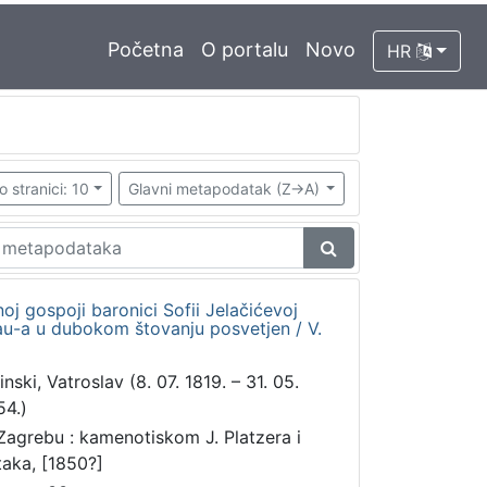
Početna
O portalu
Novo
HR
o stranici: 10
Glavni metapodatak (Z->A)
oj gospoji baronici Sofii Jelačićevoj
kau-a u dubokom štovanju posvetjen / V.
inski, Vatroslav (8. 07. 1819. – 31. 05.
54.)
Zagrebu : kamenotiskom J. Platzera i
taka, [1850?]