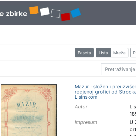
Faseta
Lista
Mreža
P
Mazur : složen i preuzvišen
rodjenoj grofici od Stroc
Lisinskom
Autor
Lis
18
Impresum
U 
or