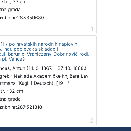
 str. ; 33 cm
tna građa
n:nbn:hr:287:859680
1
 1] / po hrvatskih narodnih napjevih
.-nar. popjevaka skladao i
uli barunici Vraniczany-Dobrinović rodj.
 pl. Vancaš
ncaš, Antun (14. 2. 1867. – 27. 10. 1888.)
greb : Naklada Akademičke knjižare Lav.
rtmana (Kugli i Deutsch), [19--?]
str. ; 32 cm
tna građa
n:nbn:hr:287:521318
2