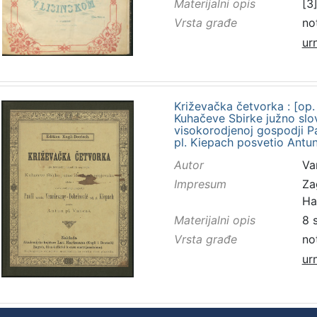
Materijalni opis
[3]
Vrsta građe
no
ur
Križevačka četvorka : [op.
Kuhačeve Sbirke južno slov
visokorodjenoj gospodji Pa
pl. Kiepach posvetio Antun
Autor
Va
Impresum
Za
Ha
Materijalni opis
8 
Vrsta građe
no
ur