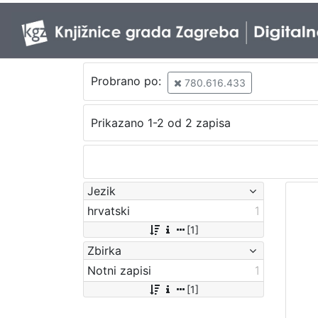
Probrano po:
780.616.433
Prikazano 1-2 od 2 zapisa
Jezik
hrvatski
1
[1]
Zbirka
Notni zapisi
1
[1]