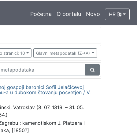
Početna
O portalu
Novo
HR
o stranici: 10
Glavni metapodatak (Z->A)
oj gospoji baronici Sofii Jelačićevoj
kau-a u dubokom štovanju posvetjen / V.
inski, Vatroslav (8. 07. 1819. – 31. 05.
54.)
Zagrebu : kamenotiskom J. Platzera i
taka, [1850?]