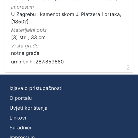
Impresum
U Zagrebu : kamenotiskom J. Platzera i ortaka,
[1850?]
Materijalni opis
[3] str. ; 33 cm
Vrsta građe
notna građa
urn:nbn:hr:287:859680
2
Izjava o pristupačnosti
O portalu
Uvjeti korištenja
Linkovi
Suradnici
Impressum