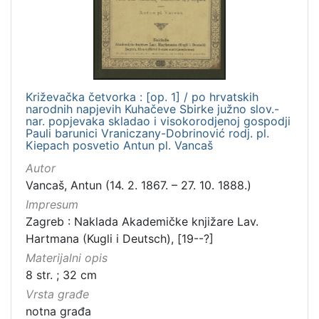
Križevačka četvorka : [op. 1] / po hrvatskih
narodnih napjevih Kuhačeve Sbirke južno slov.-
nar. popjevaka skladao i visokorodjenoj gospodji
Pauli barunici Vraniczany-Dobrinović rodj. pl.
Kiepach posvetio Antun pl. Vancaš
Autor
Vancaš, Antun (14. 2. 1867. – 27. 10. 1888.)
Impresum
Zagreb : Naklada Akademičke knjižare Lav.
Hartmana (Kugli i Deutsch), [19--?]
Materijalni opis
8 str. ; 32 cm
Vrsta građe
notna građa