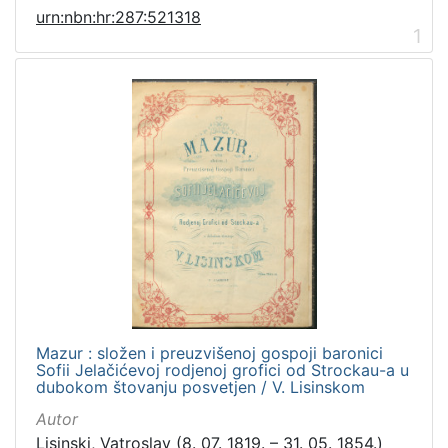
urn:nbn:hr:287:521318
1
Mazur : složen i preuzvišenoj gospoji baronici
Sofii Jelačićevoj rodjenoj grofici od Strockau-a u
dubokom štovanju posvetjen / V. Lisinskom
Autor
Lisinski, Vatroslav (8. 07. 1819. – 31. 05. 1854.)