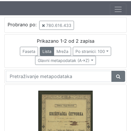
Jezik
Probrano po:
780.616.433
hrvatski
1
Prikazano 1-2 od 2 zapisa
Faseta
Lista
Mreža
Po stranici: 100
[
1
Glavni metapodatak (A->Z)
]
Zbirka
Notni zapisi
1
[
1
]