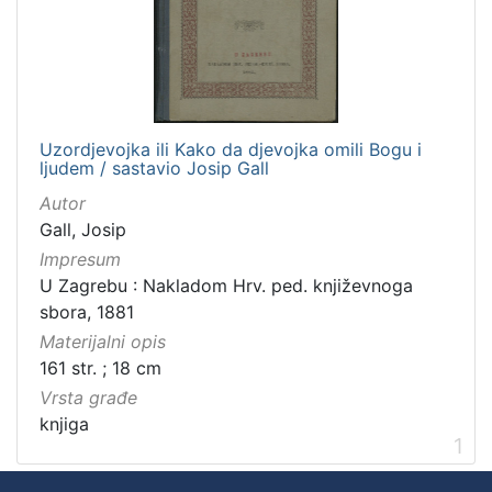
]
Zbirka
Knjige za djecu i mladež
1
Knjige
1
Uzordjevojka ili Kako da djevojka omili Bogu i
ljudem / sastavio Josip Gall
Autor
[
Gall, Josip
2
Impresum
]
U Zagrebu : Nakladom Hrv. ped. književnoga
sbora, 1881
Materijalni opis
161 str. ; 18 cm
Vrsta građe
knjiga
1