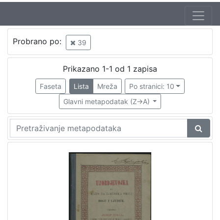
Jezik
Probrano po:
39
hrvatski
1
Prikazano 1-1 od 1 zapisa
Faseta
Lista
Mreža
Po stranici: 10
[
1
Glavni metapodatak (Z->A)
]
Nakladnička
cjelina
Zagreb na pragu modernog doba
1
Knjige za djecu i mladež
1
[
2