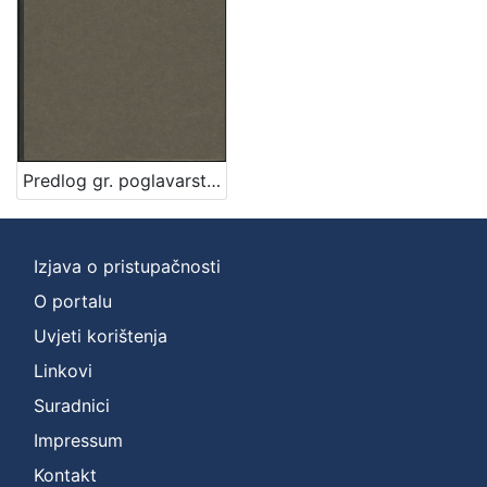
]
Zbirka
Rukopisi
1
Predlog gr. poglavarstva glede bolnice milosrdne braće : [U Zagrebu, 30. studenoga 1896] / [Mošinsky]
[
1
]
Izjava o pristupačnosti
O portalu
Uvjeti korištenja
Linkovi
Suradnici
Impressum
Kontakt