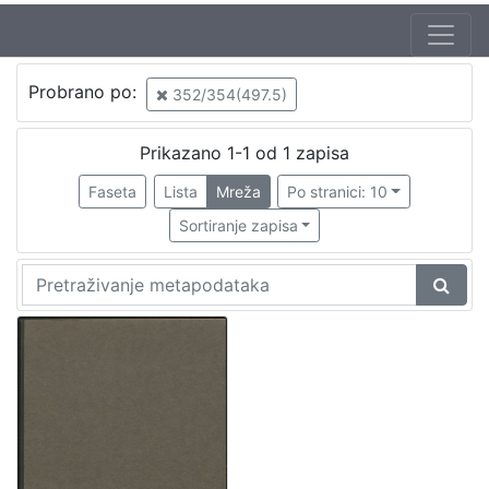
Jezik
Probrano po:
352/354(497.5)
hrvatski
1
Prikazano 1-1 od 1 zapisa
Faseta
Lista
Mreža
Po stranici: 10
[
1
Sortiranje zapisa
]
Nakladnička
cjelina
Zagreb na pragu modernog doba
1
Propisi Gradskog poglavarstva
1
[
2