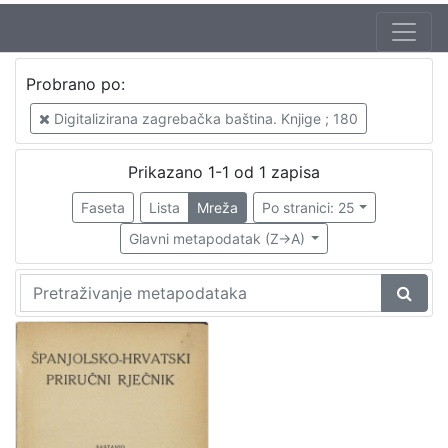
Jezik
Probrano po:
španjolski
1
Digitalizirana zagrebačka baština. Knjige ; 180
hrvatski
1
Prikazano 1-1 od 1 zapisa
Faseta
Lista
Mreža
Po stranici: 25
[
2
Glavni metapodatak (Z->A)
]
Nakladnička
cjelina
Digitalizirana zagrebačka baština
1
Rječnici
1