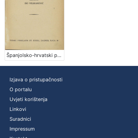
[
2
]
Zbirka
Knjige
1
Španjolsko-hrvatski priručni rječnik / sastavio Iso Velikanović
[
1
]
Izjava o pristupačnosti
O portalu
Uvjeti korištenja
Linkovi
Suradnici
Impressum