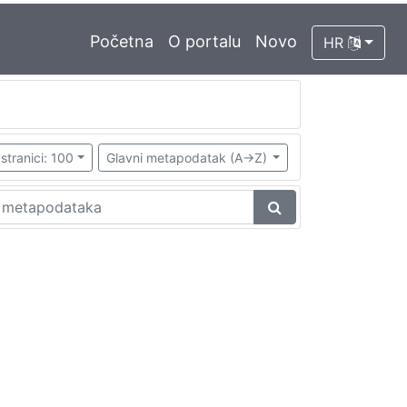
Početna
O portalu
Novo
HR
stranici: 100
Glavni metapodatak (A->Z)