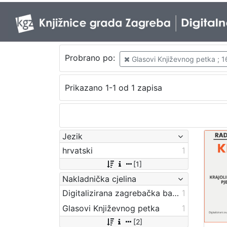
Probrano po:
Glasovi Književnog petka ; 1
Prikazano 1-1 od 1 zapisa
Jezik
hrvatski
1
[1]
Nakladnička cjelina
Digitalizirana zagrebačka baština
1
Glasovi Književnog petka
1
[2]