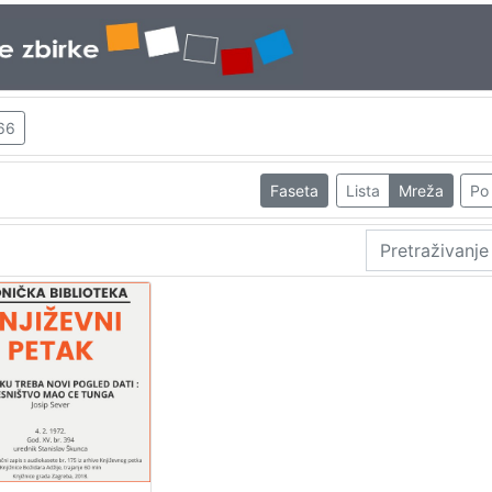
66
Faseta
Lista
Mreža
Po 