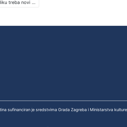
Krajoliku treba novi pogled dati : pjesništvo Mao Ce Tunga : Književni petak, dvorana u Novinarskom domu, 4. 2. 1972., br. 394 / Josip Sever ; urednik Stanislav Škunca
tina sufinanciran je sredstvima Grada Zagreba i Ministarstva kultur