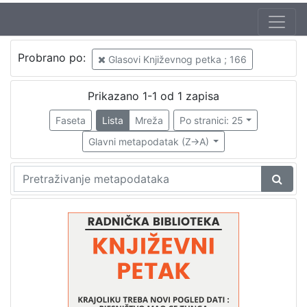
Jezik
Probrano po:
Glasovi Književnog petka ; 166
hrvatski
1
Prikazano 1-1 od 1 zapisa
Faseta
Lista
Mreža
Po stranici: 25
[
1
Glavni metapodatak (Z->A)
]
Nakladnička
cjelina
Digitalizirana zagrebačka baština
1
Glasovi Književnog petka
1
[
2