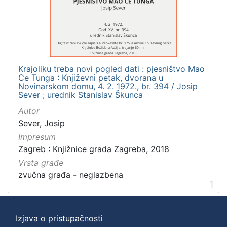
]
Zbirka
Usmeni izvori
1
Krajoliku treba novi pogled dati : pjesništvo Mao
Ce Tunga : Književni petak, dvorana u
[
Novinarskom domu, 4. 2. 1972., br. 394 / Josip
Sever ; urednik Stanislav Škunca
1
]
Autor
Sever, Josip
Impresum
Zagreb : Knjižnice grada Zagreba, 2018
Vrsta građe
zvučna građa - neglazbena
1
Izjava o pristupačnosti