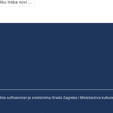
Krajoliku treba novi pogled dati : pjesništvo Mao Ce Tunga : Književni petak, dvorana u Novinarskom domu, 4. 2. 1972., br. 394 / Josip Sever ; urednik Stanislav Škunca
tina sufinanciran je sredstvima Grada Zagreba i Ministarstva kultur