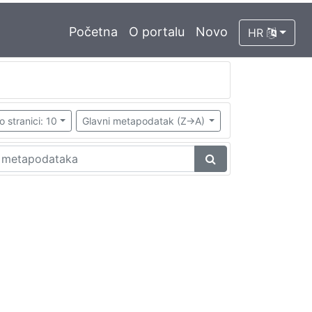
Početna
O portalu
Novo
HR
o stranici: 10
Glavni metapodatak (Z->A)