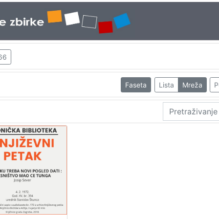
66
Faseta
Lista
Mreža
P