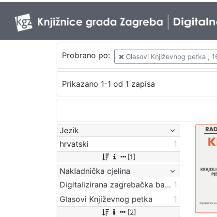
Probrano po:
Glasovi Književnog petka ; 1
Prikazano 1-1 od 1 zapisa
Jezik
hrvatski
1
[1]
Nakladnička cjelina
Digitalizirana zagrebačka baština
1
Glasovi Književnog petka
1
[2]