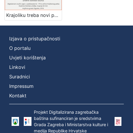
]
Zbirka
Krajoliku treba novi pogled dati : pjesništvo Mao Ce Tunga : Književni petak, dvorana u Novinarskom domu, 4. 2. 1972., br. 394 / Josip Sever ; urednik Stanislav Škunca
Usmeni izvori
1
Izjava o pristupačnosti
O portalu
[
1
Uvjeti korištenja
]
Linkovi
Suradnici
Impressum
Kontakt
Projekt Digitalizirana zagrebačka
baština sufinanciran je sredstvima
Grada Zagreba i Ministarstva kulture i
medija Republike Hrvatske