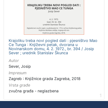
]
Zbirka
Usmeni izvori
1
Krajoliku treba novi pogled dati : pjesništvo Mao
[
Ce Tunga : Književni petak, dvorana u
1
Novinarskom domu, 4. 2. 1972., br. 394 / Josip
]
Sever ; urednik Stanislav Škunca
Autor
Sever, Josip
Impresum
Zagreb : Knjižnice grada Zagreba, 2018
Vrsta građe
zvučna građa - neglazbena
1