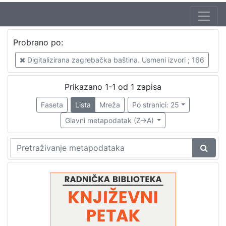
Jezik
Probrano po:
hrvatski
1
Digitalizirana zagrebačka baština. Usmeni izvori ; 166
Prikazano 1-1 od 1 zapisa
[
1
Faseta
Lista
Mreža
Po stranici: 25
]
Glavni metapodatak (Z->A)
Nakladnička
cjelina
Digitalizirana zagrebačka baština
1
Glasovi Književnog petka
1
[
2