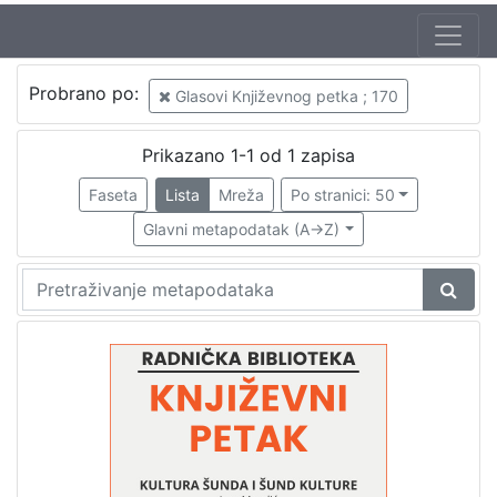
Jezik
Probrano po:
Glasovi Književnog petka ; 170
hrvatski
1
Prikazano 1-1 od 1 zapisa
Faseta
Lista
Mreža
Po stranici: 50
[
1
Glavni metapodatak (A->Z)
]
Nakladnička
cjelina
Digitalizirana zagrebačka baština
1
Glasovi Književnog petka
1
[
2