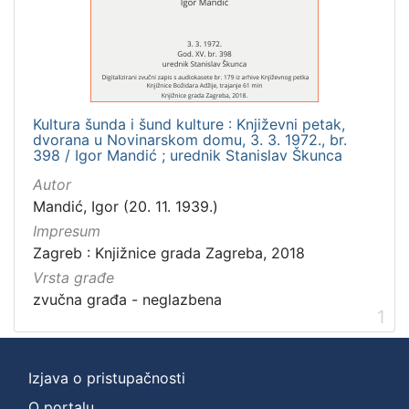
]
Zbirka
Usmeni izvori
1
Kultura šunda i šund kulture : Književni petak,
dvorana u Novinarskom domu, 3. 3. 1972., br.
[
398 / Igor Mandić ; urednik Stanislav Škunca
1
Autor
]
Mandić, Igor (20. 11. 1939.)
Impresum
Zagreb : Knjižnice grada Zagreba, 2018
Vrsta građe
zvučna građa - neglazbena
1
Izjava o pristupačnosti
O portalu