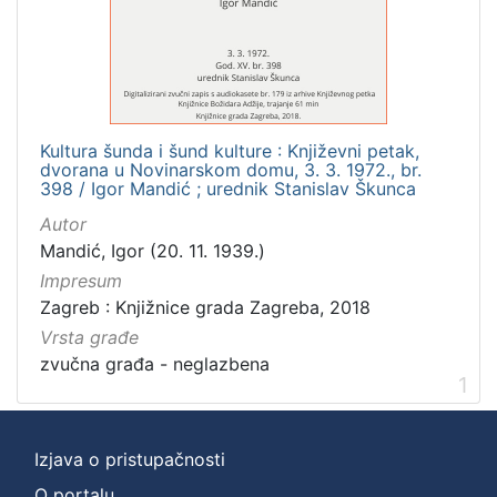
]
Zbirka
Usmeni izvori
1
Kultura šunda i šund kulture : Književni petak,
dvorana u Novinarskom domu, 3. 3. 1972., br.
[
398 / Igor Mandić ; urednik Stanislav Škunca
1
Autor
]
Mandić, Igor (20. 11. 1939.)
Impresum
Zagreb : Knjižnice grada Zagreba, 2018
Vrsta građe
zvučna građa - neglazbena
1
Izjava o pristupačnosti
O portalu