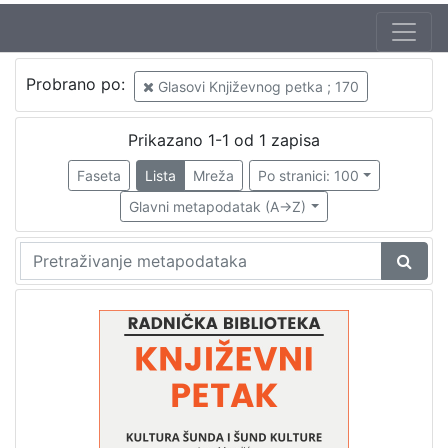
Jezik
Probrano po:
Glasovi Književnog petka ; 170
hrvatski
1
Prikazano 1-1 od 1 zapisa
Faseta
Lista
Mreža
Po stranici: 100
[
1
Glavni metapodatak (A->Z)
]
Nakladnička
cjelina
Digitalizirana zagrebačka baština
1
Glasovi Književnog petka
1
[
2