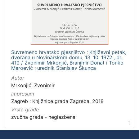
]
Zbirka
Usmeni izvori
1
Suvremeno hrvatsko pjesništvo : Književni petak,
[
dvorana u Novinarskom domu, 13. 10. 1972., br.
1
410 / Zvonimir Mrkonjić, Branimir Donat i Tonko
]
Maroević ; urednik Stanislav Škunca
Autor
Mrkonjić, Zvonimir
Impresum
Zagreb : Knjižnice grada Zagreba, 2018
Vrsta građe
zvučna građa - neglazbena
1