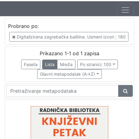
Jezik
Probrano po:
hrvatski
1
Digitalizirana zagrebačka baština. Usmeni izvori ; 180
Prikazano 1-1 od 1 zapisa
[
1
Faseta
Lista
Mreža
Po stranici: 100
]
Glavni metapodatak (A->Z)
Nakladnička
cjelina
Digitalizirana zagrebačka baština
1
Glasovi Književnog petka
1
[
2