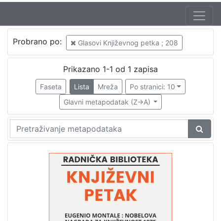
Jezik
Probrano po:
Glasovi Književnog petka ; 208
hrvatski
1
Prikazano 1-1 od 1 zapisa
Faseta
Lista
Mreža
Po stranici: 10
[
1
Glavni metapodatak (Z->A)
]
Nakladnička
cjelina
Digitalizirana zagrebačka baština
1
Glasovi Književnog petka
1
[
2