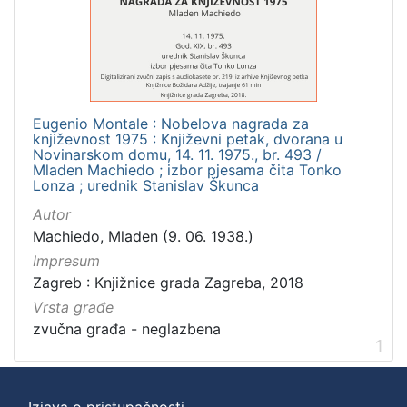
]
Zbirka
Usmeni izvori
1
Eugenio Montale : Nobelova nagrada za
književnost 1975 : Književni petak, dvorana u
[
Novinarskom domu, 14. 11. 1975., br. 493 /
Mladen Machiedo ; izbor pjesama čita Tonko
1
Lonza ; urednik Stanislav Škunca
]
Autor
Machiedo, Mladen (9. 06. 1938.)
Impresum
Zagreb : Knjižnice grada Zagreba, 2018
Vrsta građe
zvučna građa - neglazbena
1