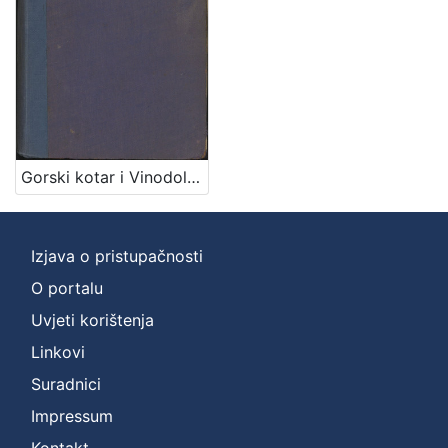
Zbirka
Knjige
1
[
1
Gorski kotar i Vinodol : dio državine knezova Frankopana i Zrinskih : mjestopisne i povjesne crtice / napisao Emilij Laszowski
]
Izjava o pristupačnosti
O portalu
Uvjeti korištenja
Linkovi
Suradnici
Impressum
Kontakt