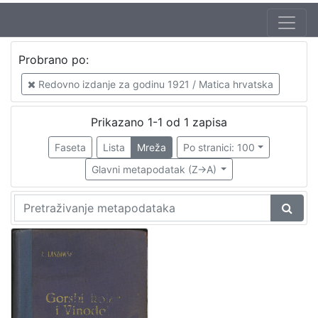
Jezik
Probrano po:
hrvatski
1
Redovno izdanje za godinu 1921 / Matica hrvatska
Prikazano 1-1 od 1 zapisa
[
1
Faseta
Lista
Mreža
Po stranici: 100
]
Glavni metapodatak (Z->A)
Nakladnička
cjelina
Obitelji Šubić, Zrinski i Frankopan
1
[
1
]