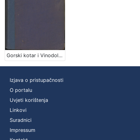
Zbirka
Knjige
1
[
1
Gorski kotar i Vinodol : dio državine knezova Frankopana i Zrinskih : mjestopisne i povjesne crtice / napisao Emilij Laszowski
]
Izjava o pristupačnosti
O portalu
Uvjeti korištenja
Linkovi
Suradnici
Impressum
Kontakt