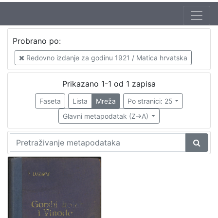
Jezik
Probrano po:
hrvatski
1
Redovno izdanje za godinu 1921 / Matica hrvatska
Prikazano 1-1 od 1 zapisa
[
1
Faseta
Lista
Mreža
Po stranici: 25
]
Glavni metapodatak (Z->A)
Nakladnička
cjelina
Obitelji Šubić, Zrinski i Frankopan
1
[
1
]