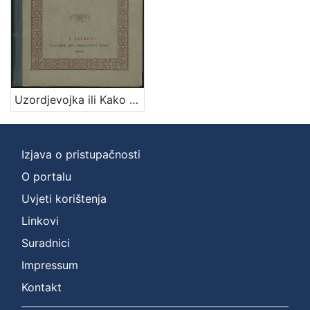
]
Zbirka
Knjige za djecu i mladež
1
Knjige
1
Uzordjevojka ili Kako da djevojka omili Bogu i ljudem / sastavio Josip Gall
[
2
Izjava o pristupačnosti
]
O portalu
Uvjeti korištenja
Linkovi
Suradnici
Impressum
Kontakt