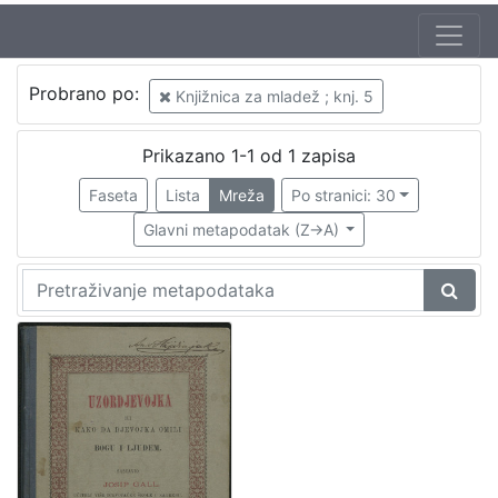
Jezik
Probrano po:
Knjižnica za mladež ; knj. 5
hrvatski
1
Prikazano 1-1 od 1 zapisa
Faseta
Lista
Mreža
Po stranici: 30
[
1
Glavni metapodatak (Z->A)
]
Nakladnička
cjelina
Zagreb na pragu modernog doba
1
Knjige za djecu i mladež
1
[
2