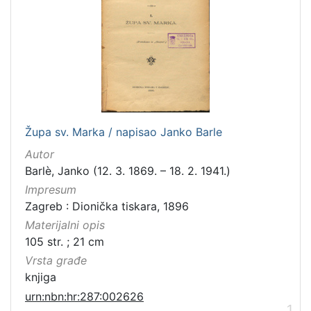
[
1
0
0
]
Izdavač
Knjižnice grada Zagreba
98
Župa sv. Marka / napisao Janko Barle
Autor
[
Barlè, Janko (12. 3. 1869. – 18. 2. 1941.)
1
Impresum
]
Zagreb : Dionička tiskara, 1896
Jezik
Materijalni opis
hrvatski
95
105 str. ; 21 cm
latinski
12
Vrsta građe
njemački
12
knjiga
češki
2
urn:nbn:hr:287:002626
1