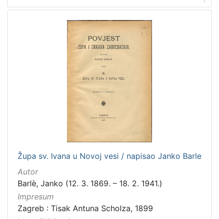
talijanski
2
španjolski
2
danski
2
švedski
1
slovački
1
ruski
1
[
1
4
]
Župa sv. Ivana u Novoj vesi / napisao Janko Barle
Mjesto
Autor
izdanja
Barlè, Janko (12. 3. 1869. – 18. 2. 1941.)
Zagreb
182
Impresum
Zagreb : Tisak Antuna Scholza, 1899