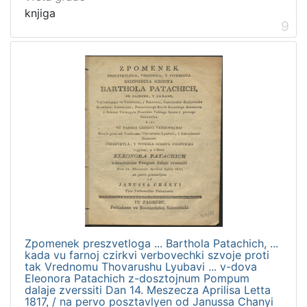
knjiga
9
Zpomenek preszvetloga ... Barthola Patachich, ...
kada vu farnoj czirkvi verbovechki szvoje proti
tak Vrednomu Thovarushu Lyubavi ... v-dova
Eleonora Patachich z-dosztojnum Pompum
dalaje zverssiti Dan 14. Meszecza Aprilisa Letta
1817, / na pervo posztavlyen od Janussa Chanyi