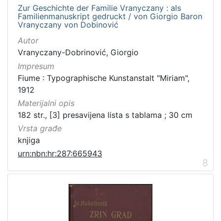
Zur Geschichte der Familie Vranyczany : als
Familienmanuskript gedruckt / von Giorgio Baron
Vranyczany von Dobinović
Autor
Vranyczany-Dobrinović, Giorgio
Impresum
Fiume : Typographische Kunstanstalt "Miriam",
1912
Materijalni opis
182 str., [3] presavijena lista s tablama ; 30 cm
Vrsta građe
knjiga
urn:nbn:hr:287:665943
8