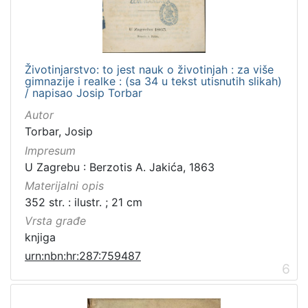
Životinjarstvo: to jest nauk o životinjah : za više
gimnazije i realke : (sa 34 u tekst utisnutih slikah)
/ napisao Josip Torbar
Autor
Torbar, Josip
Impresum
U Zagrebu : Berzotis A. Jakića, 1863
Materijalni opis
352 str. : ilustr. ; 21 cm
Vrsta građe
knjiga
urn:nbn:hr:287:759487
6