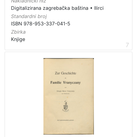
Nakladnički niz
Digitalizirana zagrebačka baština
•
Ilirci
Standardni broj
ISBN 978-953-337-041-5
Zbirka
Knjige
7