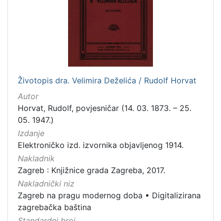
[
1
]
Zbirka
Životopis dra. Velimira Deželića / Rudolf Horvat
Knjige
279
Autor
Knjige za djecu i mladež
43
Horvat, Rudolf, povjesničar (14. 03. 1873. – 25.
05. 1947.)
Izdanje
Elektroničko izd. izvornika objavljenog 1914.
[
2
Nakladnik
]
Zagreb : Knjižnice grada Zagreba, 2017.
Nakladnički niz
Zagreb na pragu modernog doba
•
Digitalizirana
zagrebačka baština
Standardni broj