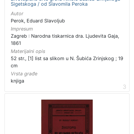
Sigetskoga / od Slavomila Peroka
Autor
Perok, Eduard Slavoljub
[
2
Impresum
1
Zagreb : Narodna tiskarnica dra. Ljudevita Gaja,
]
1861
Prava
Materijalni opis
Javno dobro
71
52 str., [1] list sa slikom u N. Šubića Zrinjskog ; 19
cm
Zaštićeno autorskim pravom
14
Vrsta građe
knjiga
3
[
2
]
Vrsta
građe
knjiga
183