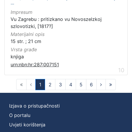
...
Impresum
Vu Zagrebu : pritizkano vu Novoszelzkoj
szlovotizki, [1817?]
Materijalni opis
15 str. ; 21 cm
Vrsta građe
knjiga
urn:nbn:hr:287:007151
10
1
2
3
4
5
6
(current)
Izjava o pristupačnosti
O portalu
Uvjeti korištenja