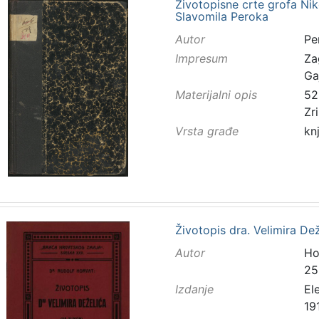
Životopisne crte grofa Ni
Slavomila Peroka
Autor
Pe
Impresum
Za
Ga
Materijalni opis
52 
Zr
Vrsta građe
kn
Životopis dra. Velimira De
Autor
Ho
25
Izdanje
El
19