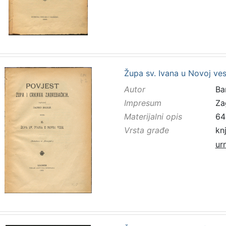
Župa sv. Ivana u Novoj ves
Autor
Bar
Impresum
Za
Materijalni opis
64 
Vrsta građe
kn
ur