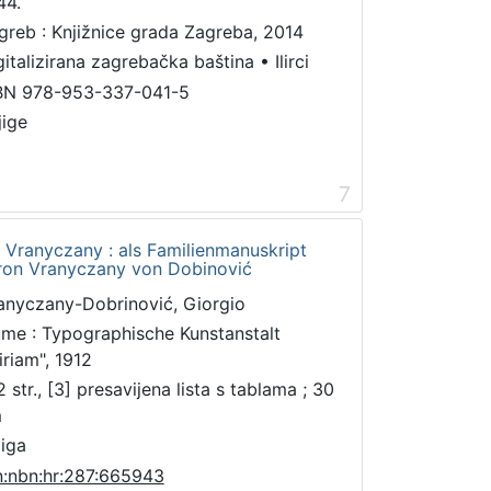
44.
greb : Knjižnice grada Zagreba, 2014
gitalizirana zagrebačka baština
•
Ilirci
BN 978-953-337-041-5
jige
7
e Vranyczany : als Familienmanuskript
aron Vranyczany von Dobinović
anyczany-Dobrinović, Giorgio
ume : Typographische Kunstanstalt
iriam", 1912
 str., [3] presavijena lista s tablama ; 30
m
jiga
n:nbn:hr:287:665943