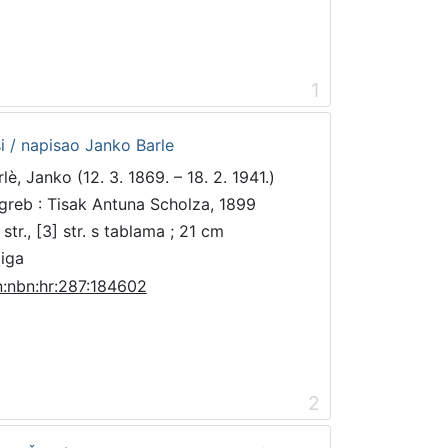
1
i / napisao Janko Barle
lè, Janko (12. 3. 1869. – 18. 2. 1941.)
greb : Tisak Antuna Scholza, 1899
str., [3] str. s tablama ; 21 cm
jiga
n:nbn:hr:287:184602
2