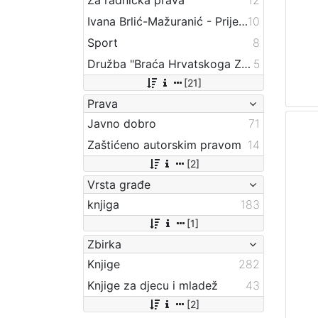
Ivana Brlić-Mažuranić - Prijevodi
10
Sport
8
Družba "Braća Hrvatskoga Zmaja"
5
[21]
Prava
Javno dobro
71
Zaštićeno autorskim pravom
14
[2]
Vrsta građe
knjiga
183
[1]
Zbirka
Knjige
282
Knjige za djecu i mladež
43
[2]