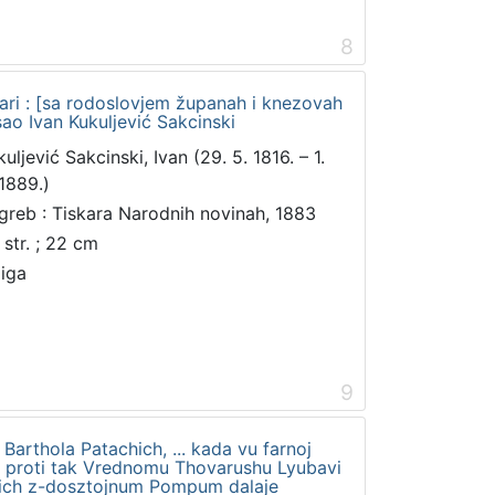
8
ari : [sa rodoslovjem županah i knezovah
isao Ivan Kukuljević Sakcinski
uljević Sakcinski, Ivan (29. 5. 1816. – 1.
 1889.)
greb : Tiskara Narodnih novinah, 1883
 str. ; 22 cm
jiga
9
Barthola Patachich, ... kada vu farnoj
e proti tak Vrednomu Thovarushu Lyubavi
chich z-dosztojnum Pompum dalaje