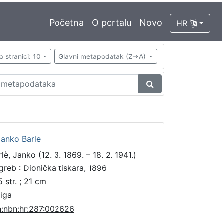
Početna
O portalu
Novo
HR
o stranici: 10
Glavni metapodatak (Z->A)
Janko Barle
lè, Janko (12. 3. 1869. – 18. 2. 1941.)
greb : Dionička tiskara, 1896
5 str. ; 21 cm
jiga
n:nbn:hr:287:002626