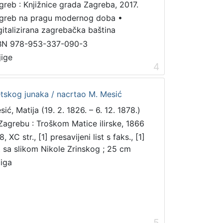
greb : Knjižnice grada Zagreba, 2017.
greb na pragu modernog doba
•
gitalizirana zagrebačka baština
BN 978-953-337-090-3
jige
4
etskog junaka / nacrtao M. Mesić
ić, Matija (19. 2. 1826. – 6. 12. 1878.)
Zagrebu : Troškom Matice ilirske, 1866
, XC str., [1] presavijeni list s faks., [1]
st sa slikom Nikole Zrinskog ; 25 cm
jiga
5