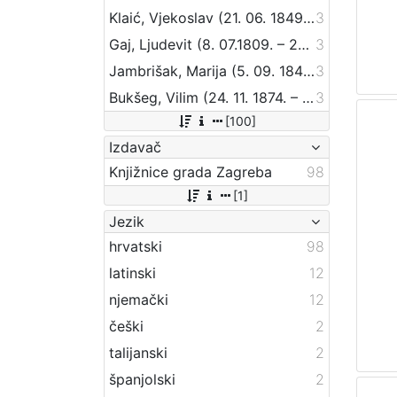
Klaić, Vjekoslav (21. 06. 1849. – 01. 07. 1928.)
3
Gaj, Ljudevit (8. 07.1809. – 20. 04.1872.)
3
Jambrišak, Marija (5. 09. 1847 – 23. 01. 1937)
3
Bukšeg, Vilim (24. 11. 1874. – 1. 03. 1924.)
3
[100]
Izdavač
Knjižnice grada Zagreba
98
[1]
Jezik
hrvatski
98
latinski
12
njemački
12
češki
2
talijanski
2
španjolski
2