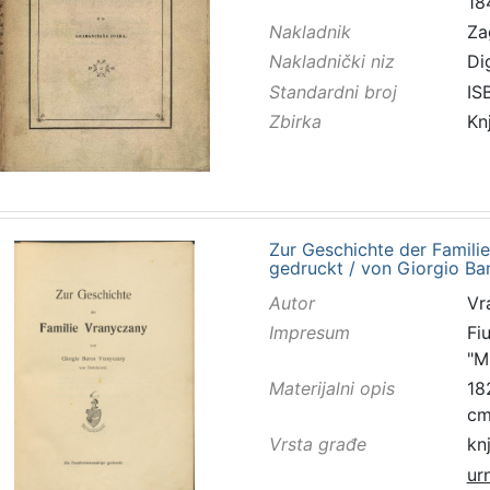
18
Nakladnik
Za
Nakladnički niz
Di
Standardni broj
IS
Zbirka
Kn
Zur Geschichte der Famili
gedruckt / von Giorgio B
Autor
Vr
Impresum
Fi
"M
Materijalni opis
182
c
Vrsta građe
kn
ur