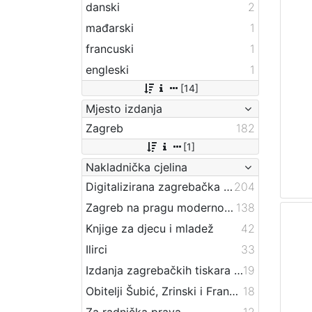
danski
2
mađarski
1
francuski
1
engleski
1
[14]
Mjesto izdanja
Zagreb
182
[1]
Nakladnička cjelina
Digitalizirana zagrebačka baština
204
Zagreb na pragu modernog doba
138
Knjige za djecu i mladež
42
Ilirci
33
Izdanja zagrebačkih tiskara 17. i 18. stoljeća
19
Obitelji Šubić, Zrinski i Frankopan
18
Za radnička prava
12