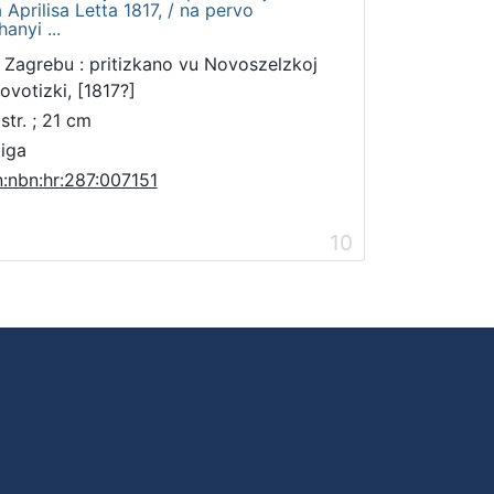
Aprilisa Letta 1817, / na pervo
anyi ...
 Zagrebu : pritizkano vu Novoszelzkoj
lovotizki, [1817?]
str. ; 21 cm
jiga
n:nbn:hr:287:007151
10