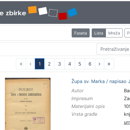
Faseta
Lista
Mreža
P
1
2
3
4
5
6
(current)
Župa sv. Marka / napisao 
Autor
Bar
Impresum
Za
Materijalni opis
10
Vrsta građe
kn
ur