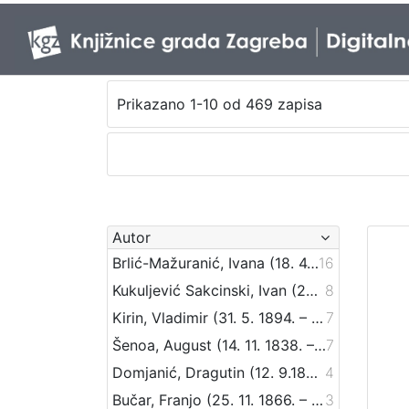
Prikazano 1-10 od 469 zapisa
Autor
Brlić-Mažuranić, Ivana (18. 4. 1874. – 21. 9. 1938.)
16
Kukuljević Sakcinski, Ivan (29. 5. 1816. – 1. 8. 1889.)
8
Kirin, Vladimir (31. 5. 1894. – 5. 10. 1963.)
7
Šenoa, August (14. 11. 1838. – 13. 12. 1881.)
7
Domjanić, Dragutin (12. 9.1875. – 07. 6.1933.)
4
Bučar, Franjo (25. 11. 1866. – 26. 12. 1946.)
3