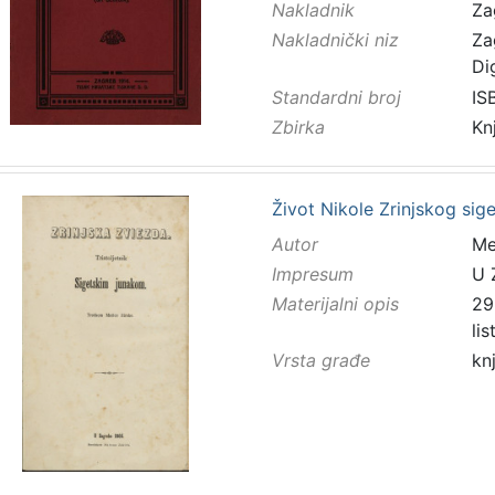
Nakladnik
Za
Nakladnički niz
Za
Di
Standardni broj
IS
Zbirka
Kn
Život Nikole Zrinjskog sig
Autor
Mes
Impresum
U 
Materijalni opis
298
li
Vrsta građe
kn