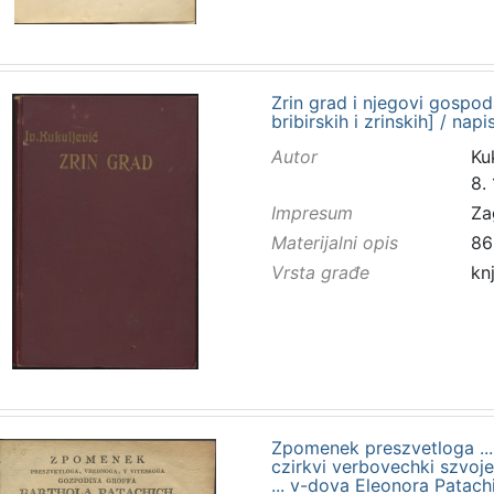
Zrin grad i njegovi gospod
bribirskih i zrinskih] / nap
Autor
Kuk
8.
Impresum
Za
Materijalni opis
86
Vrsta građe
kn
Zpomenek preszvetloga ... 
czirkvi verbovechki szvoj
... v-dova Eleonora Pata