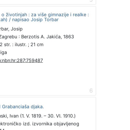
 o životinjah : za više gimnazije i realke :
ikah) / napisao Josip Torbar
rbar, Josip
Zagrebu : Berzotis A. Jakića, 1863
 str. : ilustr. ; 21 cm
jiga
n:nbn:hr:287:759487
6
d Grabanciaša djaka.
ski, Ivan (1. V. 1819. – 30. VI. 1910.)
ektroničko izd. izvornika objavljenog