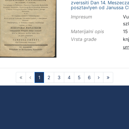
zverssiti Dan 14. Meszecza 
posztavlyen od Janussa Ch
Impresum
Vu
sz
Materijalni opis
15 
Vrsta građe
kn
ur
1
2
3
4
5
6
(current)