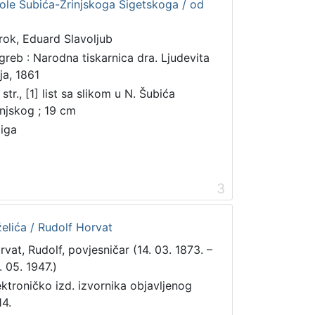
kole Šubića-Zrinjskoga Sigetskoga / od
rok, Eduard Slavoljub
greb : Narodna tiskarnica dra. Ljudevita
ja, 1861
str., [1] list sa slikom u N. Šubića
injskog ; 19 cm
jiga
3
želića / Rudolf Horvat
rvat, Rudolf, povjesničar (14. 03. 1873. –
. 05. 1947.)
ektroničko izd. izvornika objavljenog
14.