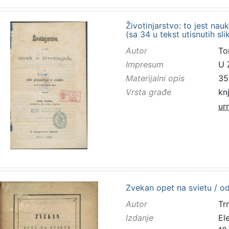
Životinjarstvo: to jest nauk
(sa 34 u tekst utisnutih sl
Autor
To
Impresum
U 
Materijalni opis
352
Vrsta građe
kn
ur
Zvekan opet na svietu / o
Autor
Trn
Izdanje
El