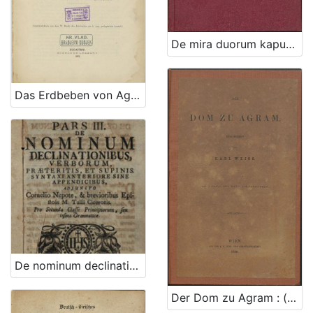
De mira duorum kaputorum metamorphosi seu Čudnovita dveh kaputov zmešarija : in memoriam tristissimae illius sed demum feliciter perpessae ultimae anni noctis : 1873 / [Onofrius Kopriva]
Das Erdbeben von Agram im Jahre 1880. / eingereicht von Max Hantken von Prudnik
De nominum declinationibus, verborum, praeteritis, et supinis : syntaxi anteriore sine appendicibus : pro secunda classe principiorum, seu infima grammaticae : adjuncto Cornelio Nepote, & brevioribus epistolis M. Tullii Ciceronis / Emmanualis Alvari e societate Jesu
Der Dom zu Agram : (mit 1 Tafel und XXVII Holzschnitten) / beschrieben von Karl Weiss ; [autor crteža J. Lippert]