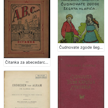
Čudnovate zgode šegrta Hlapića : pripovijest za djecu / napisala Ivana Brlić-Mažuranić ; sa slikama Naste Šenoa-Rojc
Čitanka za abecedarce / sastavio Franjo Anderlić