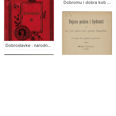
Dobromu i dobra kob / Ivan Brlić
Dobroslavke : narodne pripovijesti hrvatskoj mladeži / pribrao i priredio Franjo Bartuš
Dojava požara I hydanti u sl i kr glavnom gradu Zagrebu / po nalogu slav. gradskoga poglavarstva sastavio Milan Lenuci