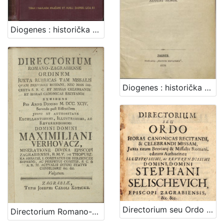
Diogenes : historička pripoviest XVIII. vieka / August Šenoa
Diogenes : historička pripoviest XVIII. vieka / napisao August Šenoa
Directorium seu Ordo horas canonicas recitandi, & celebrandi Missam, juxta ritum Breviarij & Missalis Romani : In usum ejusdem Dioeceseos, cum propriis Sanctorum Patronorum festis. Pro anno Domini post bissextilem tertio
Directorium Romano-Zagrabiense ordinem juxta rubricas tam Missalis quam Breviarii Romani, nec non decreta s. r. c. et Missas celebrandi et horas canonicas recitandi : exhibens pro anno Domini M. DCC. XCIV. secundo post Bissextilem / jussu et authoritate ... Maximiliani Verhovacz, miseratione divina episcopi Zagrabiensis, ...