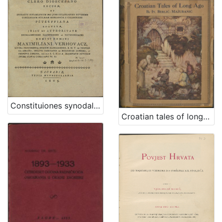
Constituiones synodales Ecclesiae Zagrabiensis pro clero dioecesano recusae et extractu notabiliorum pro jure ecclesiastico novissimo conciliorum ecclesiae Hungaricae e collectione Peterffiana adauctae / jussu et authoritate ... domini Maximiliani Verhovacz, divina providentia episcopi Zagrabiensis ...
Croatian tales of long ago / by Iv. Berlić-Mažuranić