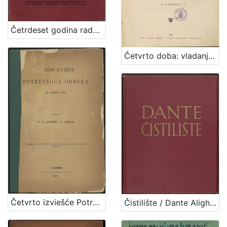
Četrdeset godina radničkoga osiguranja u gradu Zagrebu : 1893-1933 / Ante Mudrinić
Četvrto doba: vladanje kraljeva iz porodice Habsburga : (1527-1740)
Četvrto izviešće Potresnoga odbora za godinu 1886. / sastavili M. Kišpatić i J. Torbar
Čistilište / Dante Alighieri ; preveo i protumačio Izidor Kršnjavi ; urešeno sa 17 slika Mirka Račkog