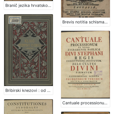
Branič jezika hrvatskoga / napisao Nikola Andrić
Brevis notitia schismatis Graeci, et controversiarum orientalium, in quaestiones didacticas, chronologico-historicas, et dogmaticas digesta / a p. Joan. Bapt. Simunics e Soc. Jesu. ; [Assertiones theologicas De sacramenti poenitentiae, extremae unctionis, ordinis, & matrimonii, in ... S.J. Academia Zagrabiensi publice propugnaret ... Andreas Novoszel Croata Ivanicsensis, ss. theologiae in tertium
Bribirski knezovi : od plemena Šubić do god. 1347. : sa jednom rodoslovnom tablicom / Vjekoslav Klaić
Cantuale processionum [pro ecclesia Zagrabiensi] ex veteri Zagrabiensis basilicae divi Stephani regis consuetudine institutum, zelo cultus divini firmatum, ac experimentali scientia probatorum virorum auctum, et approbatum