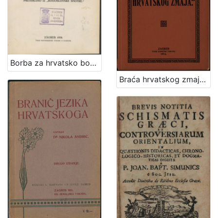
Borba za hrvatsko bogoslužje i Grgur Ninski ili Skižma u Hrvatskoj i Dalmaciji 1059-1075. / napisao Kerubin Šegvić
Braća hrvatskog zmaja : osvrt na društveni rad, čitan u glavnoj skupštini dne 26. travnja 1914 / Svetoslav pl. Gaj