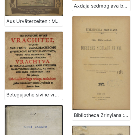
Axdaja sedmoglava bojnim kopjem udarena, i nagargyena; iliti Sablast griha na sedam glavni griha razdilyenoga oshtrom istinom pokarana, i prikorena. A drugacsie: Ukor malovridnosti csovicsanski postavlyen u jednu knyixicu / koju sabra, slicsnoricsno izpisa, i na svitlo dade Vid Dossen Dalmatin od mora Velebitskoga, slavnoga biskupata zagrebskoga misnik, xupe dubovicske u viteshkoj slavonskoj brods
Aus Urväterzeiten : Märchen aus kroatischer Urzeit / Ivana Berlitsch
Betegujuche sivine vrachitel : to jeszt szuprot vszakojachkomu sivinszkomu betegu hasznovita, vnogo puti probuvana, ter isztinszka znaidena vrachtva / iz vszakojachkeh knig zvelikum marlivosztium zebrana, na horvaczki jezik obernyena, ter od jednoga obchinszke vszega orszaga, navlasztito pako sziromahov haszni lyubitela na szvetlo dana
Bibliotheca Zrinyiana : die Bibliothek des Dichters Nicolaus Zrinyi : ein Beitrag zur Zrinyi-Literatur : mit literar-historischer Einleitung : mit dem Portrait des Dichters nach E. Widemann, einem Fascimile und einer Stammtafel