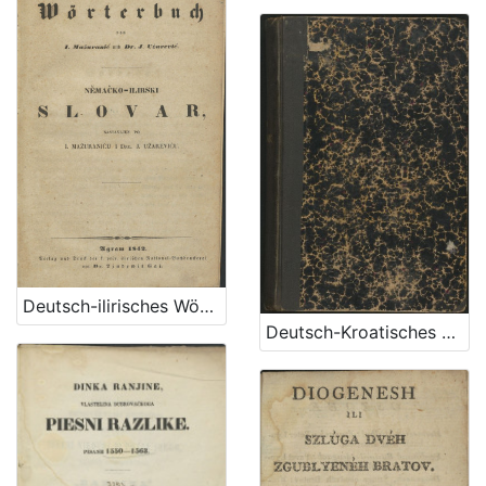
Deutsch-ilirisches Wörterbuch / sastavljen po I. Mažuraniću i J. Užareviću
Deutsch-Kroatisches Wörterbuch / von Bogoslav Šulek