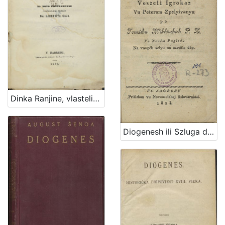
Dinka Ranjine, vlastelina dubrovačkoga Piesni razlike : pisane 1550-1563. : na novo preštampane
Diogenesh ili Szluga dveh zgublyeneh bratov : veszeli igrokaz vu peterom zpelyivanyu / po Tomashu Mikloushich P. Z. vu novem pogledu na vnogeh selyu na szvetlo dan