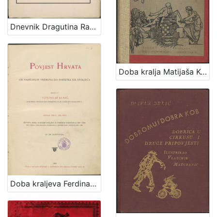
Dnevnik Dragutina Rakovca / priopćili E. Laszowski i V. Deželić st.
Doba kralja Matijaša Korvina i Jagelovića : (1458-1526) : sa 102 ilustracije
Doba kraljeva Ferdinanda I., Maksimilijana i Rudolfa : (1527-1608) : sa 160 ilustracija