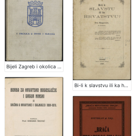
Bijeli Zagreb i okolica u opisu i slikama : sa malim rječnikom, praktičnim uputama, planom grada Zagreba i željezničkom kartom
Bi-li k slavstvu ili ka hrvatstvu? : dva razgovora